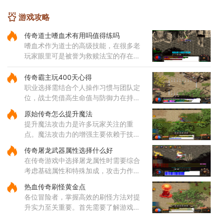
游戏攻略
传奇道士嗜血术有用吗值得练吗
嗜血术作为道士的高级技能，在很多老
玩家眼里可是被誉为救赎法宝的存在。
这个技能不仅伤害可观，还带有独特的
吸血效果，能够在攻击敌人的同时为自
传奇霸主玩400天心得
身恢复体力，大大提升了道士
职业选择需结合个人操作习惯与团队定
位，战士凭借高生命值与防御力在持久
战中表现出色，法师的远程法术输出具
原始传奇怎么提升魔法
备高爆发特性，道士的召唤兽在继承元
提升魔法攻击力是许多玩家关注的重
婴属性后能显著提升战斗效率
点。魔法攻击力的增强主要依赖于技能
的选择与升级。对于法师角色而言，雷
传奇屠龙武器属性选择什么好
电术是一个核心输出技能，能够对远距
在传奇游戏中选择屠龙属性时需要综合
离目标造成高额伤害，因此在技
考虑基础属性和特殊加成，攻击力作为
直接影响伤害输出的核心属性值得优先
热血传奇刷怪黄金点
关注，它能有效提升玩家对战各类敌人
各位冒险者，掌握高效的刷怪方法对提
的效率。屠龙武器普遍具备较
升实力至关重要。首先需要了解游戏中
的热门刷怪区域。沃玛寺庙和石墓阵等