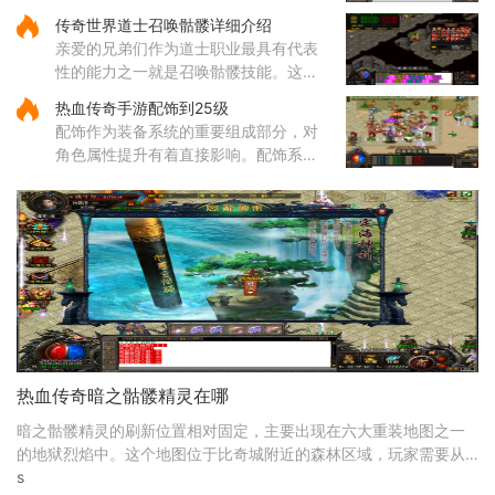
式就是打开角色技能栏，在各个技能图
传奇世界道士召唤骷髅详细介绍
标上通过拖拽操作来调整它们的位置顺
亲爱的兄弟们作为道士职业最具有代表
序。这样的调整能够帮助哥哥
性的能力之一就是召唤骷髅技能。这个
源自道教文化中生死轮回传说的独特技
热血传奇手游配饰到25级
能，让你能够通过施法将死去的生灵转
配饰作为装备系统的重要组成部分，对
化为强大的骷髅伙伴。当你学
角色属性提升有着直接影响。配饰系统
涵盖手镯、戒指、项链等多个部位，每
个部位都有其独特的属性加成，需要根
据职业特性进行合理搭配。配
热血传奇暗之骷髅精灵在哪
暗之骷髅精灵的刷新位置相对固定，主要出现在六大重装地图之一
的地狱烈焰中。这个地图位于比奇城附近的森林区域，玩家需要从
比奇城出发，经过特定的路线才能到达。地狱烈焰地
s