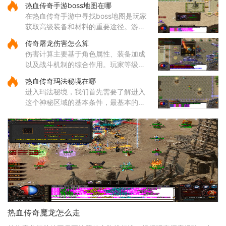
热血传奇手游boss地图在哪
地是经验丰富的玩家经常光顾的场所，
在热血传奇手游中寻找boss地图是玩家
这些地方的怪物刷新频率较高
获取高级装备和材料的重要途径。游戏
中的boss分布在多个特定地图区域，主
传奇屠龙伤害怎么算
要包括矿洞、沃玛寺庙、祖玛寺庙、石
伤害计算主要基于角色属性、装备加成
墓等地。矿洞分为不同层次，每层
以及战斗机制的综合作用。玩家等级和
主属性（如力量、智力等）直接影响基
热血传奇玛法秘境在哪
础攻击力和技能伤害，提升等级和增加
进入玛法秘境，我们首先需要了解进入
主属性点是提高伤害的基础途
这个神秘区域的基本条件，最基本的就
是咱们的等级必须达到六十五级，没有
这个等级是连门都找不到的。除了等级
要求，还有一个特别重要的东
热血传奇魔龙怎么走