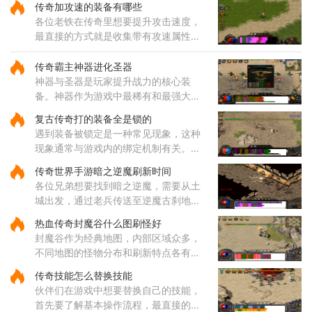
传奇加攻速的装备有哪些
各位老铁在传奇里想要提升攻击速度，
最直接的方式就是收集带有攻速属性的
装备哦，咱们常见的攻速装备包括了狂
风套装里的戒指和项链，只需要一枚狂
传奇霸主神器进化圣器
风戒指就能给你增加一点攻击
神器与圣器是玩家提升战力的核心装
备。神器作为游戏中最稀有和最强大的
装备之一，拥有远超其他装备的属性，
复古传奇打的装备全是锁的
每种神器都具备独特的技能和被动效
遇到装备被锁定是一种常见现象，这种
果。玩家收集一定数量的神器后，
现象通常与游戏内的绑定机制有关。部
分装备在获取后会自动绑定到角色身
传奇世界手游暗之逆魔刷新时间
上，这种绑定状态会限制装备的交易和
各位兄弟想要找到暗之逆魔，需要从土
丢弃功能。装备锁定是游戏设计
城出发，通过老兵传送至逆魔古刹地
点，然后到达四层，穿越逆魔阵。在逆
热血传奇封魔谷什么图刷怪好
魔阵中，咱们需要先进入右边的门，然
封魔谷作为经典地图，内部区域众多，
后按照逆时针方向前进，最终将
不同地图的怪物分布和刷新特点各有差
异，适合不同类型的玩家需求。从综合
传奇技能怎么替换技能
角度来看，纵横道作为一个枢纽性质的
伙伴们在游戏中想要替换自己的技能，
区域，连接着多个重要地点，
首先要了解基本操作流程，最直接的方