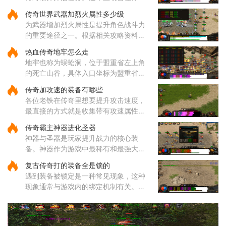
解任务的基本要求，并根据提示继续下
传奇世界武器加烈火属性多少级
一步行动。与引路使者对话后，就会明
为武器增加烈火属性是提升角色战斗力
确得知需要完成膜拜动作的对
的重要途径之一。根据相关攻略资料显
示，烈火技能的获取与角色等级密切相
热血传奇地牢怎么走
关，通常需要玩家先将角色等级提升到
地牢也称为蜈蚣洞，位于盟重省左上角
足够高度。技能的威力与等级
的死亡山谷，具体入口坐标为盟重省的
140，90位置。通过该入口进入后，玩
传奇加攻速的装备有哪些
家会直接来到地牢一层东，这里是蜈蚣
各位老铁在传奇里想要提升攻击速度，
洞地图的起始区域。地牢内部的路
最直接的方式就是收集带有攻速属性的
装备哦，咱们常见的攻速装备包括了狂
传奇霸主神器进化圣器
风套装里的戒指和项链，只需要一枚狂
神器与圣器是玩家提升战力的核心装
风戒指就能给你增加一点攻击
备。神器作为游戏中最稀有和最强大的
装备之一，拥有远超其他装备的属性，
复古传奇打的装备全是锁的
每种神器都具备独特的技能和被动效
遇到装备被锁定是一种常见现象，这种
果。玩家收集一定数量的神器后，
现象通常与游戏内的绑定机制有关。部
分装备在获取后会自动绑定到角色身
上，这种绑定状态会限制装备的交易和
丢弃功能。装备锁定是游戏设计