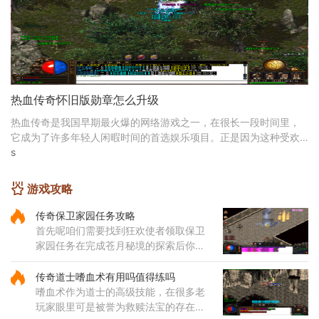
热血传奇怀旧版勋章怎么升级
热血传奇是我国早期最火爆的网络游戏之一，在很长一段时间里，
它成为了许多年轻人闲暇时间的首选娱乐项目。正是因为这种受欢
迎程度极高的原因，现在热血传奇已经有了多个版本
s
游戏攻略
传奇保卫家园任务攻略
首先呢咱们需要找到狂欢使者领取保卫
家园任务在完成苍月秘境的探索后你会
再次见到这位使者然后就能进入封魔谷
了在霸者大厅里要清理掉指定数量的怪
传奇道士嗜血术有用吗值得练吗
物才能继续前进哦这个过程看
嗜血术作为道士的高级技能，在很多老
玩家眼里可是被誉为救赎法宝的存在。