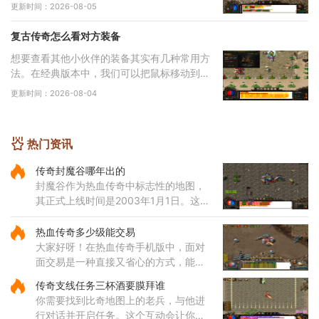
虎卫可不是随随便便就能得到的宠物，它需要
更新时间：2026-08-05
小伙伴们专门跑到白日门地图才能找到具体位
置
复古传奇怎么看对方装备
想要查看其他小伙伴的装备其实有几种常用方
法。在经典版本中，我们可以把鼠标移动到目
标角色身上，然后左手按住Shift键，同时右手
更新时间：2026-08-04
点击鼠标右键。这时屏幕上就会弹出一个装备
栏窗
热门资讯
传奇封魔谷哪年出的
封魔谷作为热血传奇中标志性的地图，
其正式上线时间是2003年1月1日。这一
更新在传奇游戏发展历程中具有里程碑
意义，不仅增添了全新的探索区域，更
热血传奇多少级能交易
引入了独特的怪物种类与装备产
大家好呀！在热血传奇手机版中，面对
面交易是一种直接又省心的方式，能让
你和其他玩家自由交换物品，还不用像
传奇支线任务三杯酒要膜拜谁
交易行那样被扣手续费。要顺利进行这
你需要找到比奇地图上的老兵，与他进
种交易，你们需要确保交易的
行对话并开启任务。这个互动会让你了