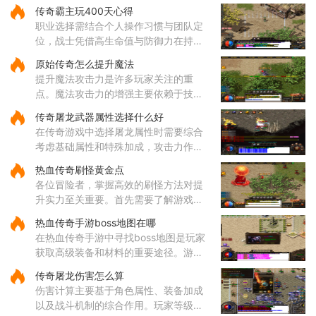
这个技能不仅伤害可观，还带有独特的
传奇霸主玩400天心得
吸血效果，能够在攻击敌人的同时为自
职业选择需结合个人操作习惯与团队定
身恢复体力，大大提升了道士
位，战士凭借高生命值与防御力在持久
战中表现出色，法师的远程法术输出具
原始传奇怎么提升魔法
备高爆发特性，道士的召唤兽在继承元
提升魔法攻击力是许多玩家关注的重
婴属性后能显著提升战斗效率
点。魔法攻击力的增强主要依赖于技能
的选择与升级。对于法师角色而言，雷
传奇屠龙武器属性选择什么好
电术是一个核心输出技能，能够对远距
在传奇游戏中选择屠龙属性时需要综合
离目标造成高额伤害，因此在技
考虑基础属性和特殊加成，攻击力作为
直接影响伤害输出的核心属性值得优先
热血传奇刷怪黄金点
关注，它能有效提升玩家对战各类敌人
各位冒险者，掌握高效的刷怪方法对提
的效率。屠龙武器普遍具备较
升实力至关重要。首先需要了解游戏中
的热门刷怪区域。沃玛寺庙和石墓阵等
热血传奇手游boss地图在哪
地是经验丰富的玩家经常光顾的场所，
在热血传奇手游中寻找boss地图是玩家
这些地方的怪物刷新频率较高
获取高级装备和材料的重要途径。游戏
中的boss分布在多个特定地图区域，主
传奇屠龙伤害怎么算
要包括矿洞、沃玛寺庙、祖玛寺庙、石
伤害计算主要基于角色属性、装备加成
墓等地。矿洞分为不同层次，每层
以及战斗机制的综合作用。玩家等级和