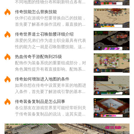
不同地图的怪物分布和刷新特点各有差
异，适合不同类型的玩家需求。从综合
传奇技能怎么替换技能
角度来看，纵横道作为一个枢纽性质的
伙伴们在游戏中想要替换自己的技能，
区域，连接着多个重要地点，
首先要了解基本操作流程，最直接的方
式就是打开角色技能栏，在各个技能图
传奇世界道士召唤骷髅详细介绍
标上通过拖拽操作来调整它们的位置顺
亲爱的兄弟们作为道士职业最具有代表
序。这样的调整能够帮助哥哥
性的能力之一就是召唤骷髅技能。这个
源自道教文化中生死轮回传说的独特技
热血传奇手游配饰到25级
能，让你能够通过施法将死去的生灵转
配饰作为装备系统的重要组成部分，对
化为强大的骷髅伙伴。当你学
角色属性提升有着直接影响。配饰系统
涵盖手镯、戒指、项链等多个部位，每
传奇如何增加进入地图的条件
个部位都有其独特的属性加成，需要根
如果你想在传奇中设置更丰富的地图进
据职业特性进行合理搭配。配
入条件，首先要了解游戏引擎的基本操
作，比如使用NexusEngine和MaNGOS
传奇装备复制品是怎么回事
这类工具可以为地图自定义地形、NPC
各位朋友在游戏世界里可能经常听到关
位置和互动逻辑。通过修改游戏脚本和
于传奇装备复制品的说法，这其实是游
配置
戏里一种不太正常的装备获取方式。有
些小伙伴可能会通过外部工具或者程
序，把游戏里原本就有的装备进