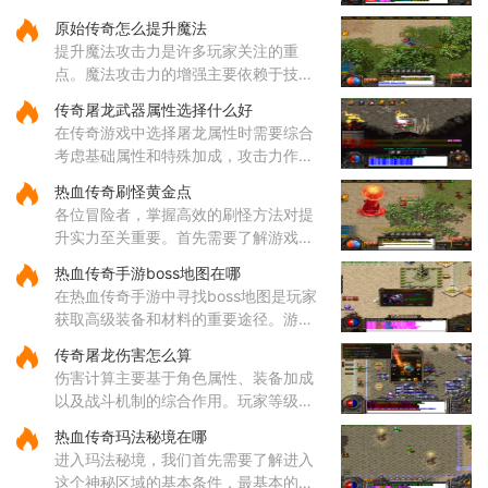
战中表现出色，法师的远程法术输出具
原始传奇怎么提升魔法
备高爆发特性，道士的召唤兽在继承元
提升魔法攻击力是许多玩家关注的重
婴属性后能显著提升战斗效率
点。魔法攻击力的增强主要依赖于技能
的选择与升级。对于法师角色而言，雷
传奇屠龙武器属性选择什么好
电术是一个核心输出技能，能够对远距
在传奇游戏中选择屠龙属性时需要综合
离目标造成高额伤害，因此在技
考虑基础属性和特殊加成，攻击力作为
直接影响伤害输出的核心属性值得优先
热血传奇刷怪黄金点
关注，它能有效提升玩家对战各类敌人
各位冒险者，掌握高效的刷怪方法对提
的效率。屠龙武器普遍具备较
升实力至关重要。首先需要了解游戏中
的热门刷怪区域。沃玛寺庙和石墓阵等
热血传奇手游boss地图在哪
地是经验丰富的玩家经常光顾的场所，
在热血传奇手游中寻找boss地图是玩家
这些地方的怪物刷新频率较高
获取高级装备和材料的重要途径。游戏
中的boss分布在多个特定地图区域，主
传奇屠龙伤害怎么算
要包括矿洞、沃玛寺庙、祖玛寺庙、石
伤害计算主要基于角色属性、装备加成
墓等地。矿洞分为不同层次，每层
以及战斗机制的综合作用。玩家等级和
主属性（如力量、智力等）直接影响基
热血传奇玛法秘境在哪
础攻击力和技能伤害，提升等级和增加
进入玛法秘境，我们首先需要了解进入
主属性点是提高伤害的基础途
这个神秘区域的基本条件，最基本的就