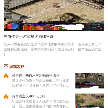
热血传奇手游流星火雨哪里爆
兄弟们想要获得流星火雨这本法师的终极技能书，首先要了解几个
主要的获取途径。这本技能书确实不太容易获得，但掌握正确方法
后还是有机会入手的。在尸王殿里挑战尸王有机会掉
s
游戏攻略
传奇道士嗜血术有用吗值得练吗
嗜血术作为道士的高级技能，在很多老
玩家眼里可是被誉为救赎法宝的存在。
这个技能不仅伤害可观，还带有独特的
吸血效果，能够在攻击敌人的同时为自
传奇霸主玩400天心得
身恢复体力，大大提升了道士
职业选择需结合个人操作习惯与团队定
位，战士凭借高生命值与防御力在持久