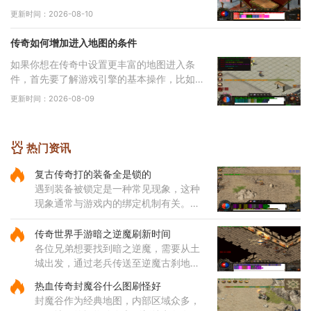
正常的装备获取方式。有些小伙伴可能会通过
更新时间：2026-08-10
外部工具或者程序，把游戏里原本就有的装备
进
传奇如何增加进入地图的条件
如果你想在传奇中设置更丰富的地图进入条
件，首先要了解游戏引擎的基本操作，比如使
用NexusEngine和MaNGOS这类工具可以为
更新时间：2026-08-09
地图自定义地形、NPC位置和互动逻辑。通过
修改游戏脚本和配置
热门资讯
复古传奇打的装备全是锁的
遇到装备被锁定是一种常见现象，这种
现象通常与游戏内的绑定机制有关。部
分装备在获取后会自动绑定到角色身
上，这种绑定状态会限制装备的交易和
传奇世界手游暗之逆魔刷新时间
丢弃功能。装备锁定是游戏设计
各位兄弟想要找到暗之逆魔，需要从土
城出发，通过老兵传送至逆魔古刹地
点，然后到达四层，穿越逆魔阵。在逆
热血传奇封魔谷什么图刷怪好
魔阵中，咱们需要先进入右边的门，然
封魔谷作为经典地图，内部区域众多，
后按照逆时针方向前进，最终将