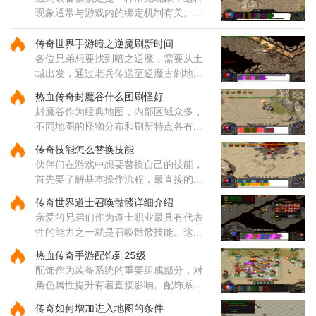
现象通常与游戏内的绑定机制有关。部
分装备在获取后会自动绑定到角色身
上，这种绑定状态会限制装备的交易和
传奇世界手游暗之逆魔刷新时间
丢弃功能。装备锁定是游戏设计
各位兄弟想要找到暗之逆魔，需要从土
城出发，通过老兵传送至逆魔古刹地
点，然后到达四层，穿越逆魔阵。在逆
热血传奇封魔谷什么图刷怪好
魔阵中，咱们需要先进入右边的门，然
封魔谷作为经典地图，内部区域众多，
后按照逆时针方向前进，最终将
不同地图的怪物分布和刷新特点各有差
异，适合不同类型的玩家需求。从综合
传奇技能怎么替换技能
角度来看，纵横道作为一个枢纽性质的
伙伴们在游戏中想要替换自己的技能，
区域，连接着多个重要地点，
首先要了解基本操作流程，最直接的方
式就是打开角色技能栏，在各个技能图
传奇世界道士召唤骷髅详细介绍
标上通过拖拽操作来调整它们的位置顺
亲爱的兄弟们作为道士职业最具有代表
序。这样的调整能够帮助哥哥
性的能力之一就是召唤骷髅技能。这个
源自道教文化中生死轮回传说的独特技
热血传奇手游配饰到25级
能，让你能够通过施法将死去的生灵转
配饰作为装备系统的重要组成部分，对
化为强大的骷髅伙伴。当你学
角色属性提升有着直接影响。配饰系统
涵盖手镯、戒指、项链等多个部位，每
传奇如何增加进入地图的条件
个部位都有其独特的属性加成，需要根