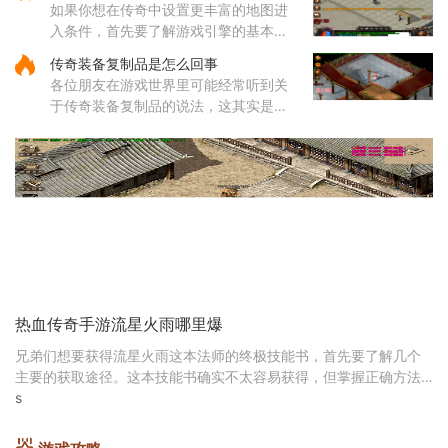
如果你想在传奇中设置更丰富的地图进
据职业特性进行合理搭配。配
入条件，首先要了解游戏引擎的基本操
作，比如使用NexusEngine和MaNGOS
传奇装备复制品是怎么回事
这类工具可以为地图自定义地形、NPC
各位朋友在游戏世界里可能经常听到关
位置和互动逻辑。通过修改游戏脚本和
于传奇装备复制品的说法，这其实是游
配置
戏里一种不太正常的装备获取方式。有
些小伙伴可能会通过外部工具或者程
序，把游戏里原本就有的装备进
热血传奇手游流星火雨哪里爆
兄弟们想要获得流星火雨这本法师的终极技能书，首先要了解几个
主要的获取途径。这本技能书确实不太容易获得，但掌握正确方法
后还是有机会入手的。在尸王殿里挑战尸王有机会掉
s