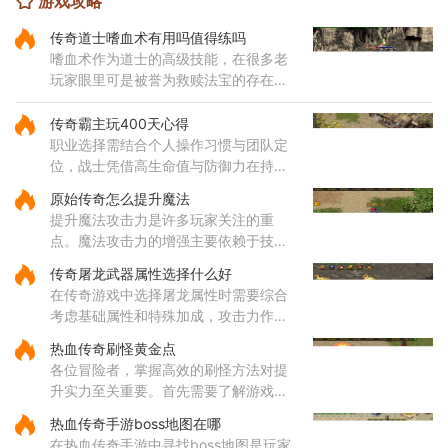
游戏攻略
传奇道士嗜血术有用吗值得练吗
嗜血术作为道士的高级技能，在很多老
玩家眼里可是被誉为救赎法宝的存在。
这个技能不仅伤害可观，还带有独特的
吸血效果，能够在攻击敌人的同时为自
传奇霸主玩400天心得
身恢复体力，大大提升了道士
职业选择需结合个人操作习惯与团队定
位，战士凭借高生命值与防御力在持久
战中表现出色，法师的远程法术输出具
原始传奇怎么提升魔法
备高爆发特性，道士的召唤兽在继承元
提升魔法攻击力是许多玩家关注的重
婴属性后能显著提升战斗效率
点。魔法攻击力的增强主要依赖于技能
的选择与升级。对于法师角色而言，雷
传奇屠龙武器属性选择什么好
电术是一个核心输出技能，能够对远距
在传奇游戏中选择屠龙属性时需要综合
离目标造成高额伤害，因此在技
考虑基础属性和特殊加成，攻击力作为
直接影响伤害输出的核心属性值得优先
热血传奇刷怪黄金点
关注，它能有效提升玩家对战各类敌人
各位冒险者，掌握高效的刷怪方法对提
的效率。屠龙武器普遍具备较
升实力至关重要。首先需要了解游戏中
的热门刷怪区域。沃玛寺庙和石墓阵等
热血传奇手游boss地图在哪
地是经验丰富的玩家经常光顾的场所，
在热血传奇手游中寻找boss地图是玩家