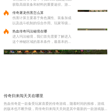
这些地方的怪物刷新频率较高
获取高级装备和材料的重要途径。游戏
中的boss分布在多个特定地图区域，主
传奇屠龙伤害怎么算
要包括矿洞、沃玛寺庙、祖玛寺庙、石
伤害计算主要基于角色属性、装备加成
墓等地。矿洞分为不同层次，每层
以及战斗机制的综合作用。玩家等级和
主属性（如力量、智力等）直接影响基
热血传奇玛法秘境在哪
础攻击力和技能伤害，提升等级和增加
进入玛法秘境，我们首先需要了解进入
主属性点是提高伤害的基础途
这个神秘区域的基本条件，最基本的就
是咱们的等级必须达到六十五级，没有
这个等级是连门都找不到的。除了等级
要求，还有一个特别重要的东
传奇归来闯天关在哪里
热血传奇是一款备受玩家喜爱的传奇游戏，随着时间的推移，游戏
的版本也不断升级，而传奇归来闯天关则是其中最新的一款游戏版