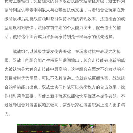
负责主要输出，凭借强大的群体攻击技能快速清怪升级，道士作为
副号则提供毒素削弱敌人与召唤兽抗伤支援，两者结合让玩家在升
级阶段和后期挑战首领时都能保持不错的表现效率。法道组合的成
型速度相对较快，法师在前中期的个人能力突出，配合道士的辅
助，使得这个组合成为许多玩家特别是平民玩家的优先选择。
战战组合以其极致爆发伤害著称，在玩家对抗中表现尤为抢
眼。双战士的组合能产生极高的瞬间输出，其合击技能破魂斩的威
力被认为是六种合击技能中最高的，这种组合在面对不会移动的首
领目标时优势明显，可以不依赖复杂走位就造成巨额伤害。战战组
合的单挑能力出色，双战士协同作战可以抗衡敌方的合击效果，操
作相对简单直接，即使是新手玩家也能较快掌握基本操作要领。不
过这种组合对装备依赖度较高，需要玩家在装备积累上投入更多精
力。