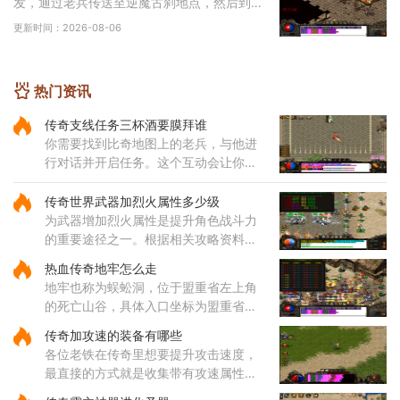
发，通过老兵传送至逆魔古刹地点，然后到达
四层，穿越逆魔阵。在逆魔阵中，咱们需要先
更新时间：2026-08-06
进入右边的门，然后按照逆时针方向前进，最
终将
热门资讯
传奇支线任务三杯酒要膜拜谁
你需要找到比奇地图上的老兵，与他进
行对话并开启任务。这个互动会让你了
解任务的基本要求，并根据提示继续下
一步行动。与引路使者对话后，就会明
传奇世界武器加烈火属性多少级
确得知需要完成膜拜动作的对
为武器增加烈火属性是提升角色战斗力
的重要途径之一。根据相关攻略资料显
示，烈火技能的获取与角色等级密切相
热血传奇地牢怎么走
关，通常需要玩家先将角色等级提升到
地牢也称为蜈蚣洞，位于盟重省左上角
足够高度。技能的威力与等级
的死亡山谷，具体入口坐标为盟重省的
140，90位置。通过该入口进入后，玩
传奇加攻速的装备有哪些
家会直接来到地牢一层东，这里是蜈蚣
各位老铁在传奇里想要提升攻击速度，
洞地图的起始区域。地牢内部的路
最直接的方式就是收集带有攻速属性的
装备哦，咱们常见的攻速装备包括了狂