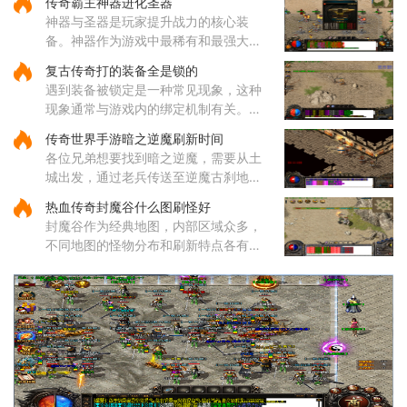
传奇霸主神器进化圣器
风套装里的戒指和项链，只需要一枚狂
神器与圣器是玩家提升战力的核心装
风戒指就能给你增加一点攻击
备。神器作为游戏中最稀有和最强大的
装备之一，拥有远超其他装备的属性，
复古传奇打的装备全是锁的
每种神器都具备独特的技能和被动效
遇到装备被锁定是一种常见现象，这种
果。玩家收集一定数量的神器后，
现象通常与游戏内的绑定机制有关。部
分装备在获取后会自动绑定到角色身
传奇世界手游暗之逆魔刷新时间
上，这种绑定状态会限制装备的交易和
各位兄弟想要找到暗之逆魔，需要从土
丢弃功能。装备锁定是游戏设计
城出发，通过老兵传送至逆魔古刹地
点，然后到达四层，穿越逆魔阵。在逆
热血传奇封魔谷什么图刷怪好
魔阵中，咱们需要先进入右边的门，然
封魔谷作为经典地图，内部区域众多，
后按照逆时针方向前进，最终将
不同地图的怪物分布和刷新特点各有差
异，适合不同类型的玩家需求。从综合
角度来看，纵横道作为一个枢纽性质的
区域，连接着多个重要地点，