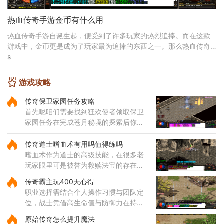
热血传奇手游金币有什么用
热血传奇手游自诞生起，便受到了许多玩家的热烈追捧。而在这款
游戏中，金币更是成为了玩家最为追捧的东西之一。那么热血传奇
手游金币有什么用呢？下面就为大家详细介绍一下。
s
游戏攻略
传奇保卫家园任务攻略
首先呢咱们需要找到狂欢使者领取保卫
家园任务在完成苍月秘境的探索后你会
再次见到这位使者然后就能进入封魔谷
了在霸者大厅里要清理掉指定数量的怪
传奇道士嗜血术有用吗值得练吗
物才能继续前进哦这个过程看
嗜血术作为道士的高级技能，在很多老
玩家眼里可是被誉为救赎法宝的存在。
这个技能不仅伤害可观，还带有独特的
传奇霸主玩400天心得
吸血效果，能够在攻击敌人的同时为自
职业选择需结合个人操作习惯与团队定
身恢复体力，大大提升了道士
位，战士凭借高生命值与防御力在持久
战中表现出色，法师的远程法术输出具
原始传奇怎么提升魔法
备高爆发特性，道士的召唤兽在继承元