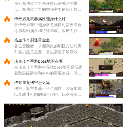
提升魔法攻击力是许多玩家关注的重
婴属性后能显著提升战斗效率
点。魔法攻击力的增强主要依赖于技能
的选择与升级。对于法师角色而言，雷
传奇屠龙武器属性选择什么好
电术是一个核心输出技能，能够对远距
在传奇游戏中选择屠龙属性时需要综合
离目标造成高额伤害，因此在技
考虑基础属性和特殊加成，攻击力作为
直接影响伤害输出的核心属性值得优先
热血传奇刷怪黄金点
关注，它能有效提升玩家对战各类敌人
各位冒险者，掌握高效的刷怪方法对提
的效率。屠龙武器普遍具备较
升实力至关重要。首先需要了解游戏中
的热门刷怪区域。沃玛寺庙和石墓阵等
热血传奇手游boss地图在哪
地是经验丰富的玩家经常光顾的场所，
在热血传奇手游中寻找boss地图是玩家
这些地方的怪物刷新频率较高
获取高级装备和材料的重要途径。游戏
中的boss分布在多个特定地图区域，主
传奇屠龙伤害怎么算
要包括矿洞、沃玛寺庙、祖玛寺庙、石
伤害计算主要基于角色属性、装备加成
墓等地。矿洞分为不同层次，每层
以及战斗机制的综合作用。玩家等级和
主属性（如力量、智力等）直接影响基
础攻击力和技能伤害，提升等级和增加
主属性点是提高伤害的基础途