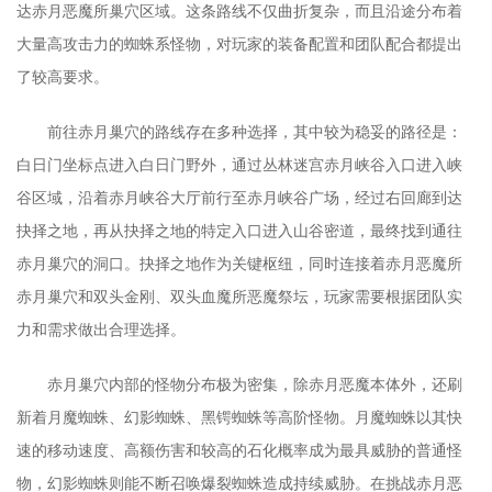
达赤月恶魔所巢穴区域。这条路线不仅曲折复杂，而且沿途分布着
大量高攻击力的蜘蛛系怪物，对玩家的装备配置和团队配合都提出
了较高要求。
前往赤月巢穴的路线存在多种选择，其中较为稳妥的路径是：
白日门坐标点进入白日门野外，通过丛林迷宫赤月峡谷入口进入峡
谷区域，沿着赤月峡谷大厅前行至赤月峡谷广场，经过右回廊到达
抉择之地，再从抉择之地的特定入口进入山谷密道，最终找到通往
赤月巢穴的洞口。抉择之地作为关键枢纽，同时连接着赤月恶魔所
赤月巢穴和双头金刚、双头血魔所恶魔祭坛，玩家需要根据团队实
力和需求做出合理选择。
赤月巢穴内部的怪物分布极为密集，除赤月恶魔本体外，还刷
新着月魔蜘蛛、幻影蜘蛛、黑锷蜘蛛等高阶怪物。月魔蜘蛛以其快
速的移动速度、高额伤害和较高的石化概率成为最具威胁的普通怪
物，幻影蜘蛛则能不断召唤爆裂蜘蛛造成持续威胁。在挑战赤月恶