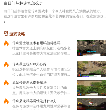
白日门丛林迷宫怎么走
白日门丛林迷宫是传奇游戏中一个令人神秘而又充满挑战的地方。
在这个迷宫里有许多危险和宝藏等着勇敢的冒险者们。在这篇游戏
攻略中，我将为您介绍白日门丛林迷宫的主要地点和
s
游戏攻略
传奇道士嗜血术有用吗值得练吗
嗜血术作为道士的高级技能，在很多老
玩家眼里可是被誉为救赎法宝的存在。
这个技能不仅伤害可观，还带有独特的
吸血效果，能够在攻击敌人的同时为自
传奇霸主玩400天心得
身恢复体力，大大提升了道士
职业选择需结合个人操作习惯与团队定
位，战士凭借高生命值与防御力在持久
战中表现出色，法师的远程法术输出具
原始传奇怎么提升魔法
备高爆发特性，道士的召唤兽在继承元
提升魔法攻击力是许多玩家关注的重
婴属性后能显著提升战斗效率
点。魔法攻击力的增强主要依赖于技能
的选择与升级。对于法师角色而言，雷
传奇屠龙武器属性选择什么好
电术是一个核心输出技能，能够对远距
在传奇游戏中选择屠龙属性时需要综合
离目标造成高额伤害，因此在技