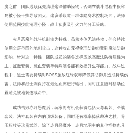
魔之前，团队必须优先清理这些辅助怪物，否则在战斗过程中很容
易被小怪干扰导致团灭。建议采取道士群体隐身术控制场面，法师
使用范围技能清理小怪，战士负责吸引火力的分工策略。
赤月恶魔的战斗机制较为特殊，虽然本体无法移动，但会持续
使用全屏范围的地刺攻击，这种攻击无视物理防御但受到魔法防御
影响。针对这一特性，团队成员的装备选择应以高魔法防御属性为
主，虹魔套装、魔血套装等特殊装备能有效提升生存能力。战斗过
程中，道士需要持续对BOSS施放红绿双毒降低其防御并造成持续伤
害，法师和战士则保持在最远距离进行输出，同时注意随时移动位
置避免被地刺连续命中。
成功击败赤月恶魔后，玩家将有机会获得包括天尊套装、圣战
套装、法神套装在内的顶级装备，同时还有概率掉落裁决之杖、骨
玉权杖等珍贵武器。除了赤月恶魔外，赤月地图中的其他怪物也具