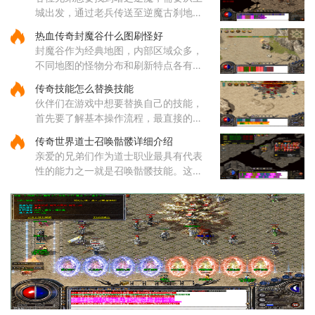
丢弃功能。装备锁定是游戏设计
城出发，通过老兵传送至逆魔古刹地
点，然后到达四层，穿越逆魔阵。在逆
热血传奇封魔谷什么图刷怪好
魔阵中，咱们需要先进入右边的门，然
封魔谷作为经典地图，内部区域众多，
后按照逆时针方向前进，最终将
不同地图的怪物分布和刷新特点各有差
异，适合不同类型的玩家需求。从综合
传奇技能怎么替换技能
角度来看，纵横道作为一个枢纽性质的
伙伴们在游戏中想要替换自己的技能，
区域，连接着多个重要地点，
首先要了解基本操作流程，最直接的方
式就是打开角色技能栏，在各个技能图
传奇世界道士召唤骷髅详细介绍
标上通过拖拽操作来调整它们的位置顺
亲爱的兄弟们作为道士职业最具有代表
序。这样的调整能够帮助哥哥
性的能力之一就是召唤骷髅技能。这个
源自道教文化中生死轮回传说的独特技
能，让你能够通过施法将死去的生灵转
化为强大的骷髅伙伴。当你学