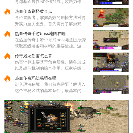
考虑基础属性和特殊加成，攻击力作为
直接影响伤害输出的核心属性值得优先
热血传奇刷怪黄金点
关注，它能有效提升玩家对战各类敌人
各位冒险者，掌握高效的刷怪方法对提
的效率。屠龙武器普遍具备较
升实力至关重要。首先需要了解游戏中
的热门刷怪区域。沃玛寺庙和石墓阵等
热血传奇手游boss地图在哪
地是经验丰富的玩家经常光顾的场所，
在热血传奇手游中寻找boss地图是玩家
这些地方的怪物刷新频率较高
获取高级装备和材料的重要途径。游戏
中的boss分布在多个特定地图区域，主
传奇屠龙伤害怎么算
要包括矿洞、沃玛寺庙、祖玛寺庙、石
伤害计算主要基于角色属性、装备加成
墓等地。矿洞分为不同层次，每层
以及战斗机制的综合作用。玩家等级和
主属性（如力量、智力等）直接影响基
热血传奇玛法秘境在哪
础攻击力和技能伤害，提升等级和增加
进入玛法秘境，我们首先需要了解进入
主属性点是提高伤害的基础途
这个神秘区域的基本条件，最基本的就
是咱们的等级必须达到六十五级，没有
这个等级是连门都找不到的。除了等级
要求，还有一个特别重要的东