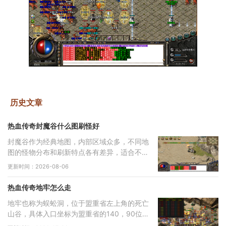
历史文章
热血传奇封魔谷什么图刷怪好
封魔谷作为经典地图，内部区域众多，不同地
图的怪物分布和刷新特点各有差异，适合不同
类型的玩家需求。从综合角度来看，纵横道作
更新时间：2026-08-06
为一个枢纽性质的区域，连接着多个重要地
点，
热血传奇地牢怎么走
地牢也称为蜈蚣洞，位于盟重省左上角的死亡
山谷，具体入口坐标为盟重省的140，90位
置。通过该入口进入后，玩家会直接来到地牢