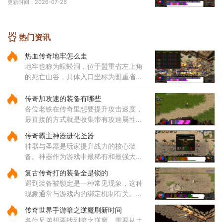
更新时间：2026-07-26
一层东，这里是蜈蚣洞地图的起始区域。地牢
内部的路
热门资讯
热血传奇地牢怎么走
地牢也称为蜈蚣洞，位于盟重省左上角
的死亡山谷，具体入口坐标为盟重省的
140，90位置。通过该入口进入后，玩
家会直接来到地牢一层东，这里是蜈蚣
传奇加攻速的装备有哪些
洞地图的起始区域。地牢内部的路
各位老铁在传奇里想要提升攻击速度，
最直接的方式就是收集带有攻速属性的
装备哦，咱们常见的攻速装备包括了狂
传奇霸主神器进化圣器
风套装里的戒指和项链，只需要一枚狂
神器与圣器是玩家提升战力的核心装
风戒指就能给你增加一点攻击
备。神器作为游戏中最稀有和最强大的
装备之一，拥有远超其他装备的属性，
复古传奇打的装备全是锁的
每种神器都具备独特的技能和被动效
遇到装备被锁定是一种常见现象，这种
果。玩家收集一定数量的神器后，
现象通常与游戏内的绑定机制有关。部
分装备在获取后会自动绑定到角色身
传奇世界手游暗之逆魔刷新时间
上，这种绑定状态会限制装备的交易和
各位兄弟想要找到暗之逆魔，需要从土