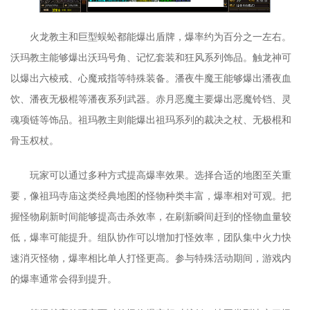
火龙教主和巨型蜈蚣都能爆出盾牌，爆率约为百分之一左右。
沃玛教主能够爆出沃玛号角、记忆套装和狂风系列饰品。触龙神可
以爆出六棱戒、心魔戒指等特殊装备。潘夜牛魔王能够爆出潘夜血
饮、潘夜无极棍等潘夜系列武器。赤月恶魔主要爆出恶魔铃铛、灵
魂项链等饰品。祖玛教主则能爆出祖玛系列的裁决之杖、无极棍和
骨玉权杖。
玩家可以通过多种方式提高爆率效果。选择合适的地图至关重
要，像祖玛寺庙这类经典地图的怪物种类丰富，爆率相对可观。把
握怪物刷新时间能够提高击杀效率，在刷新瞬间赶到的怪物血量较
低，爆率可能提升。组队协作可以增加打怪效率，团队集中火力快
速消灭怪物，爆率相比单人打怪更高。参与特殊活动期间，游戏内
的爆率通常会得到提升。