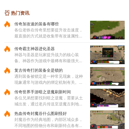
学
热门资讯
传奇加攻速的装备有哪些
各位老铁在传奇里想要提升攻击速度，
最直接的方式就是收集带有攻速属性的
装备哦，咱们常见的攻速装备包括了狂
风套装里的戒指和项链，只需要一枚狂
传奇霸主神器进化圣器
风戒指就能给你增加一点攻击
神器与圣器是玩家提升战力的核心装
备。神器作为游戏中最稀有和最强大的
装备之一，拥有远超其他装备的属性，
复古传奇打的装备全是锁的
每种神器都具备独特的技能和被动效
遇到装备被锁定是一种常见现象，这种
果。玩家收集一定数量的神器后，
现象通常与游戏内的绑定机制有关。部
分装备在获取后会自动绑定到角色身
传奇世界手游暗之逆魔刷新时间
上，这种绑定状态会限制装备的交易和
各位兄弟想要找到暗之逆魔，需要从土
丢弃功能。装备锁定是游戏设计
城出发，通过老兵传送至逆魔古刹地
点，然后到达四层，穿越逆魔阵。在逆
热血传奇封魔谷什么图刷怪好
魔阵中，咱们需要先进入右边的门，然
封魔谷作为经典地图，内部区域众多，
后按照逆时针方向前进，最终将
不同地图的怪物分布和刷新特点各有差