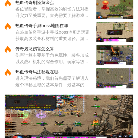
热血传奇刷怪黄金点
关注，它能有效提升玩家对战各类敌人
各位冒险者，掌握高效的刷怪方法对提
的效率。屠龙武器普遍具备较
升实力至关重要。首先需要了解游戏中
的热门刷怪区域。沃玛寺庙和石墓阵等
热血传奇手游boss地图在哪
地是经验丰富的玩家经常光顾的场所，
在热血传奇手游中寻找boss地图是玩家
这些地方的怪物刷新频率较高
获取高级装备和材料的重要途径。游戏
中的boss分布在多个特定地图区域，主
传奇屠龙伤害怎么算
要包括矿洞、沃玛寺庙、祖玛寺庙、石
伤害计算主要基于角色属性、装备加成
墓等地。矿洞分为不同层次，每层
以及战斗机制的综合作用。玩家等级和
主属性（如力量、智力等）直接影响基
热血传奇玛法秘境在哪
础攻击力和技能伤害，提升等级和增加
进入玛法秘境，我们首先需要了解进入
主属性点是提高伤害的基础途
这个神秘区域的基本条件，最基本的就
是咱们的等级必须达到六十五级，没有
这个等级是连门都找不到的。除了等级
要求，还有一个特别重要的东