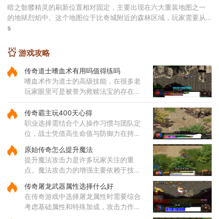
暗之骷髅精灵的刷新位置相对固定，主要出现在六大重装地图之一
的地狱烈焰中。这个地图位于比奇城附近的森林区域，玩家需要从
比奇城出发，经过特定的路线才能到达。地狱烈焰地
s
游戏攻略
传奇道士嗜血术有用吗值得练吗
嗜血术作为道士的高级技能，在很多老
玩家眼里可是被誉为救赎法宝的存在。
这个技能不仅伤害可观，还带有独特的
吸血效果，能够在攻击敌人的同时为自
传奇霸主玩400天心得
身恢复体力，大大提升了道士
职业选择需结合个人操作习惯与团队定
位，战士凭借高生命值与防御力在持久
战中表现出色，法师的远程法术输出具
原始传奇怎么提升魔法
备高爆发特性，道士的召唤兽在继承元
提升魔法攻击力是许多玩家关注的重
婴属性后能显著提升战斗效率
点。魔法攻击力的增强主要依赖于技能
的选择与升级。对于法师角色而言，雷
传奇屠龙武器属性选择什么好
电术是一个核心输出技能，能够对远距
在传奇游戏中选择屠龙属性时需要综合
离目标造成高额伤害，因此在技
考虑基础属性和特殊加成，攻击力作为
直接影响伤害输出的核心属性值得优先