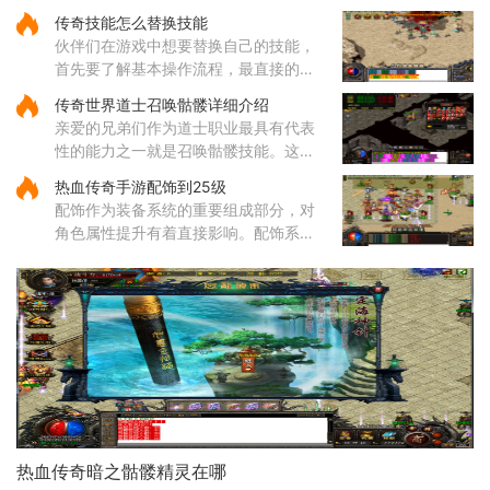
异，适合不同类型的玩家需求。从综合
传奇技能怎么替换技能
角度来看，纵横道作为一个枢纽性质的
伙伴们在游戏中想要替换自己的技能，
区域，连接着多个重要地点，
首先要了解基本操作流程，最直接的方
式就是打开角色技能栏，在各个技能图
传奇世界道士召唤骷髅详细介绍
标上通过拖拽操作来调整它们的位置顺
亲爱的兄弟们作为道士职业最具有代表
序。这样的调整能够帮助哥哥
性的能力之一就是召唤骷髅技能。这个
源自道教文化中生死轮回传说的独特技
热血传奇手游配饰到25级
能，让你能够通过施法将死去的生灵转
配饰作为装备系统的重要组成部分，对
化为强大的骷髅伙伴。当你学
角色属性提升有着直接影响。配饰系统
涵盖手镯、戒指、项链等多个部位，每
个部位都有其独特的属性加成，需要根
据职业特性进行合理搭配。配
热血传奇暗之骷髅精灵在哪