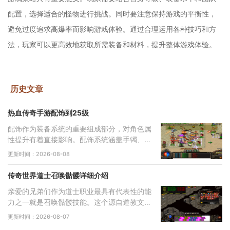
配置，选择适合的怪物进行挑战。同时要注意保持游戏的平衡性，
避免过度追求高爆率而影响游戏体验。通过合理运用各种技巧和方
法，玩家可以更高效地获取所需装备和材料，提升整体游戏体验。
历史文章
热血传奇手游配饰到25级
配饰作为装备系统的重要组成部分，对角色属
性提升有着直接影响。配饰系统涵盖手镯、戒
指、项链等多个部位，每个部位都有其独特的
更新时间：2026-08-08
属性加成，需要根据职业特性进行合理搭配。
配
传奇世界道士召唤骷髅详细介绍
亲爱的兄弟们作为道士职业最具有代表性的能
力之一就是召唤骷髅技能。这个源自道教文化
中生死轮回传说的独特技能，让你能够通过施
更新时间：2026-08-07
法将死去的生灵转化为强大的骷髅伙伴。当你