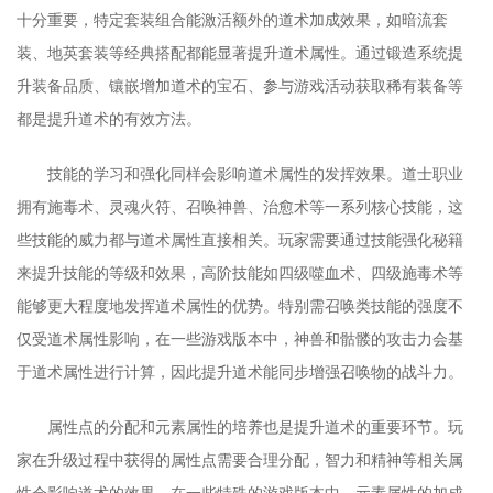
十分重要，特定套装组合能激活额外的道术加成效果，如暗流套
装、地英套装等经典搭配都能显著提升道术属性。通过锻造系统提
升装备品质、镶嵌增加道术的宝石、参与游戏活动获取稀有装备等
都是提升道术的有效方法。
技能的学习和强化同样会影响道术属性的发挥效果。道士职业
拥有施毒术、灵魂火符、召唤神兽、治愈术等一系列核心技能，这
些技能的威力都与道术属性直接相关。玩家需要通过技能强化秘籍
来提升技能的等级和效果，高阶技能如四级噬血术、四级施毒术等
能够更大程度地发挥道术属性的优势。特别需召唤类技能的强度不
仅受道术属性影响，在一些游戏版本中，神兽和骷髅的攻击力会基
于道术属性进行计算，因此提升道术能同步增强召唤物的战斗力。
属性点的分配和元素属性的培养也是提升道术的重要环节。玩
家在升级过程中获得的属性点需要合理分配，智力和精神等相关属
性会影响道术的效果。在一些特殊的游戏版本中，元素属性的加成