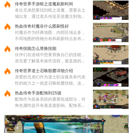
分装备在获取后会自动绑定到角色身
传奇世界手游暗之逆魔刷新时间
上，这种绑定状态会限制装备的交易和
各位兄弟想要找到暗之逆魔，需要从土
丢弃功能。装备锁定是游戏设计
城出发，通过老兵传送至逆魔古刹地
点，然后到达四层，穿越逆魔阵。在逆
热血传奇封魔谷什么图刷怪好
魔阵中，咱们需要先进入右边的门，然
封魔谷作为经典地图，内部区域众多，
后按照逆时针方向前进，最终将
不同地图的怪物分布和刷新特点各有差
异，适合不同类型的玩家需求。从综合
传奇技能怎么替换技能
角度来看，纵横道作为一个枢纽性质的
伙伴们在游戏中想要替换自己的技能，
区域，连接着多个重要地点，
首先要了解基本操作流程，最直接的方
式就是打开角色技能栏，在各个技能图
传奇世界道士召唤骷髅详细介绍
标上通过拖拽操作来调整它们的位置顺
亲爱的兄弟们作为道士职业最具有代表
序。这样的调整能够帮助哥哥
性的能力之一就是召唤骷髅技能。这个
源自道教文化中生死轮回传说的独特技
热血传奇手游配饰到25级
能，让你能够通过施法将死去的生灵转
配饰作为装备系统的重要组成部分，对
化为强大的骷髅伙伴。当你学
角色属性提升有着直接影响。配饰系统
涵盖手镯、戒指、项链等多个部位，每
个部位都有其独特的属性加成，需要根
据职业特性进行合理搭配。配