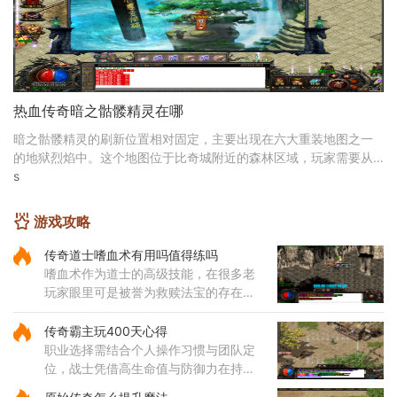
热血传奇暗之骷髅精灵在哪
暗之骷髅精灵的刷新位置相对固定，主要出现在六大重装地图之一
的地狱烈焰中。这个地图位于比奇城附近的森林区域，玩家需要从
比奇城出发，经过特定的路线才能到达。地狱烈焰地
s
游戏攻略
传奇道士嗜血术有用吗值得练吗
嗜血术作为道士的高级技能，在很多老
玩家眼里可是被誉为救赎法宝的存在。
这个技能不仅伤害可观，还带有独特的
吸血效果，能够在攻击敌人的同时为自
传奇霸主玩400天心得
身恢复体力，大大提升了道士
职业选择需结合个人操作习惯与团队定
位，战士凭借高生命值与防御力在持久
战中表现出色，法师的远程法术输出具