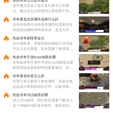
原始传奇怎么提升魔法
备高爆发特性，道士的召唤兽在继承元
提升魔法攻击力是许多玩家关注的重
婴属性后能显著提升战斗效率
点。魔法攻击力的增强主要依赖于技能
的选择与升级。对于法师角色而言，雷
传奇屠龙武器属性选择什么好
电术是一个核心输出技能，能够对远距
在传奇游戏中选择屠龙属性时需要综合
离目标造成高额伤害，因此在技
考虑基础属性和特殊加成，攻击力作为
直接影响伤害输出的核心属性值得优先
热血传奇刷怪黄金点
关注，它能有效提升玩家对战各类敌人
各位冒险者，掌握高效的刷怪方法对提
的效率。屠龙武器普遍具备较
升实力至关重要。首先需要了解游戏中
的热门刷怪区域。沃玛寺庙和石墓阵等
热血传奇手游boss地图在哪
地是经验丰富的玩家经常光顾的场所，
在热血传奇手游中寻找boss地图是玩家
这些地方的怪物刷新频率较高
获取高级装备和材料的重要途径。游戏
中的boss分布在多个特定地图区域，主
传奇屠龙伤害怎么算
要包括矿洞、沃玛寺庙、祖玛寺庙、石
伤害计算主要基于角色属性、装备加成
墓等地。矿洞分为不同层次，每层
以及战斗机制的综合作用。玩家等级和
主属性（如力量、智力等）直接影响基
热血传奇玛法秘境在哪
础攻击力和技能伤害，提升等级和增加
进入玛法秘境，我们首先需要了解进入
主属性点是提高伤害的基础途
这个神秘区域的基本条件，最基本的就
是咱们的等级必须达到六十五级，没有