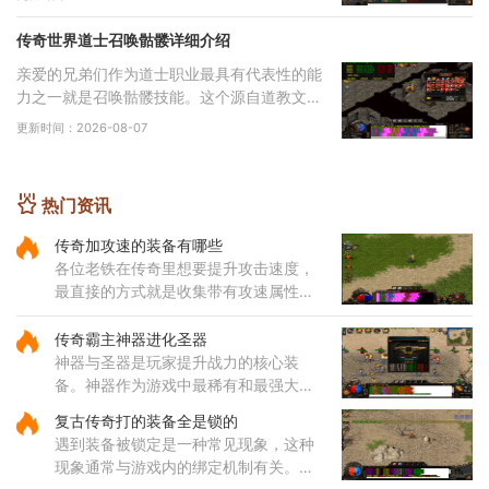
属性加成，需要根据职业特性进行合理搭配。
配
传奇世界道士召唤骷髅详细介绍
亲爱的兄弟们作为道士职业最具有代表性的能
力之一就是召唤骷髅技能。这个源自道教文化
中生死轮回传说的独特技能，让你能够通过施
更新时间：2026-08-07
法将死去的生灵转化为强大的骷髅伙伴。当你
学
热门资讯
传奇加攻速的装备有哪些
各位老铁在传奇里想要提升攻击速度，
最直接的方式就是收集带有攻速属性的
装备哦，咱们常见的攻速装备包括了狂
风套装里的戒指和项链，只需要一枚狂
传奇霸主神器进化圣器
风戒指就能给你增加一点攻击
神器与圣器是玩家提升战力的核心装
备。神器作为游戏中最稀有和最强大的
装备之一，拥有远超其他装备的属性，
复古传奇打的装备全是锁的
每种神器都具备独特的技能和被动效
遇到装备被锁定是一种常见现象，这种
果。玩家收集一定数量的神器后，
现象通常与游戏内的绑定机制有关。部