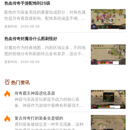
热血传奇手游配饰到25级
配饰作为装备系统的重要组成部分，对角色属
性提升有着直接影响。配饰系统涵盖手镯、戒
指、项链等多个部位，每个部位都有其独特的
更新时间：2026-08-08
属性加成，需要根据职业特性进行合理搭配。
配
热血传奇封魔谷什么图刷怪好
封魔谷作为经典地图，内部区域众多，不同地
图的怪物分布和刷新特点各有差异，适合不同
类型的玩家需求。从综合角度来看，纵横道作
更新时间：2026-08-06
为一个枢纽性质的区域，连接着多个重要地
点，
热门资讯
传奇霸主神器进化圣器
神器与圣器是玩家提升战力的核心装
备。神器作为游戏中最稀有和最强大的
装备之一，拥有远超其他装备的属性，
每种神器都具备独特的技能和被动效
复古传奇打的装备全是锁的
果。玩家收集一定数量的神器后，
遇到装备被锁定是一种常见现象，这种