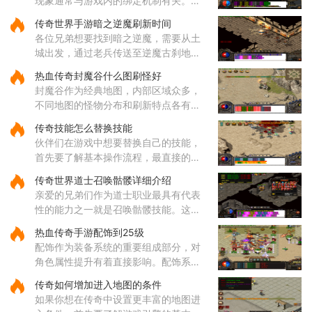
现象通常与游戏内的绑定机制有关。部
分装备在获取后会自动绑定到角色身
传奇世界手游暗之逆魔刷新时间
上，这种绑定状态会限制装备的交易和
各位兄弟想要找到暗之逆魔，需要从土
丢弃功能。装备锁定是游戏设计
城出发，通过老兵传送至逆魔古刹地
点，然后到达四层，穿越逆魔阵。在逆
热血传奇封魔谷什么图刷怪好
魔阵中，咱们需要先进入右边的门，然
封魔谷作为经典地图，内部区域众多，
后按照逆时针方向前进，最终将
不同地图的怪物分布和刷新特点各有差
异，适合不同类型的玩家需求。从综合
传奇技能怎么替换技能
角度来看，纵横道作为一个枢纽性质的
伙伴们在游戏中想要替换自己的技能，
区域，连接着多个重要地点，
首先要了解基本操作流程，最直接的方
式就是打开角色技能栏，在各个技能图
传奇世界道士召唤骷髅详细介绍
标上通过拖拽操作来调整它们的位置顺
亲爱的兄弟们作为道士职业最具有代表
序。这样的调整能够帮助哥哥
性的能力之一就是召唤骷髅技能。这个
源自道教文化中生死轮回传说的独特技
热血传奇手游配饰到25级
能，让你能够通过施法将死去的生灵转
配饰作为装备系统的重要组成部分，对
化为强大的骷髅伙伴。当你学
角色属性提升有着直接影响。配饰系统
涵盖手镯、戒指、项链等多个部位，每
传奇如何增加进入地图的条件
个部位都有其独特的属性加成，需要根
如果你想在传奇中设置更丰富的地图进
据职业特性进行合理搭配。配