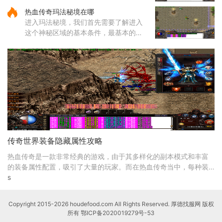
主属性（如力量、智力等）直接影响基
热血传奇玛法秘境在哪
础攻击力和技能伤害，提升等级和增加
进入玛法秘境，我们首先需要了解进入
主属性点是提高伤害的基础途
这个神秘区域的基本条件，最基本的就
是咱们的等级必须达到六十五级，没有
这个等级是连门都找不到的。除了等级
要求，还有一个特别重要的东
传奇世界装备隐藏属性攻略
热血传奇是一款非常经典的游戏，由于其多样化的副本模式和丰富
的装备属性配置，吸引了大量的玩家。而在热血传奇当中，每种装
备都有其特殊的隐藏属性，可谓是十分重要。掌握这
s
Copyright 2015-2026 houdefood.com All Rights Reserved. 厚德找服网 版权
所有
鄂ICP备2020019279号-53