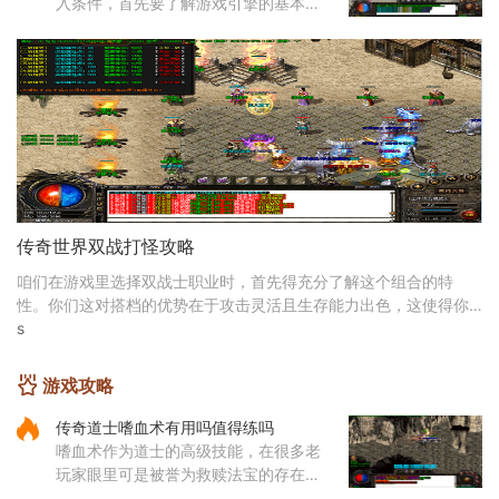
入条件，首先要了解游戏引擎的基本操
作，比如使用NexusEngine和MaNGOS
这类工具可以为地图自定义地形、NPC
位置和互动逻辑。通过修改游戏脚本和
配置
传奇世界双战打怪攻略
咱们在游戏里选择双战士职业时，首先得充分了解这个组合的特
性。你们这对搭档的优势在于攻击灵活且生存能力出色，这使得你
们在面对各种怪物时都游刃有余。想要打出好成绩，就
s
游戏攻略
传奇道士嗜血术有用吗值得练吗
嗜血术作为道士的高级技能，在很多老
玩家眼里可是被誉为救赎法宝的存在。
这个技能不仅伤害可观，还带有独特的