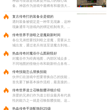
神器与圣器是玩家提升战力的核心装
备。神器作为游戏中最稀有和最强大的
装备之一，拥有远超其他装备的属性，
每种神器都具备独特的技能和被动效
复古传奇打的装备全是锁的
果。玩家收集一定数量的神器后，
遇到装备被锁定是一种常见现象，这种
现象通常与游戏内的绑定机制有关。部
分装备在获取后会自动绑定到角色身
传奇世界手游暗之逆魔刷新时间
上，这种绑定状态会限制装备的交易和
各位兄弟想要找到暗之逆魔，需要从土
丢弃功能。装备锁定是游戏设计
城出发，通过老兵传送至逆魔古刹地
点，然后到达四层，穿越逆魔阵。在逆
热血传奇封魔谷什么图刷怪好
魔阵中，咱们需要先进入右边的门，然
封魔谷作为经典地图，内部区域众多，
后按照逆时针方向前进，最终将
不同地图的怪物分布和刷新特点各有差
异，适合不同类型的玩家需求。从综合
传奇技能怎么替换技能
角度来看，纵横道作为一个枢纽性质的
伙伴们在游戏中想要替换自己的技能，
区域，连接着多个重要地点，
首先要了解基本操作流程，最直接的方
式就是打开角色技能栏，在各个技能图
传奇世界道士召唤骷髅详细介绍
标上通过拖拽操作来调整它们的位置顺
亲爱的兄弟们作为道士职业最具有代表
序。这样的调整能够帮助哥哥
性的能力之一就是召唤骷髅技能。这个
源自道教文化中生死轮回传说的独特技
热血传奇手游配饰到25级