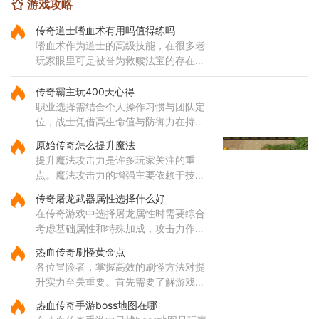
游戏攻略
传奇道士嗜血术有用吗值得练吗
嗜血术作为道士的高级技能，在很多老
玩家眼里可是被誉为救赎法宝的存在。
这个技能不仅伤害可观，还带有独特的
吸血效果，能够在攻击敌人的同时为自
传奇霸主玩400天心得
身恢复体力，大大提升了道士
职业选择需结合个人操作习惯与团队定
位，战士凭借高生命值与防御力在持久
战中表现出色，法师的远程法术输出具
原始传奇怎么提升魔法
备高爆发特性，道士的召唤兽在继承元
提升魔法攻击力是许多玩家关注的重
婴属性后能显著提升战斗效率
点。魔法攻击力的增强主要依赖于技能
的选择与升级。对于法师角色而言，雷
传奇屠龙武器属性选择什么好
电术是一个核心输出技能，能够对远距
在传奇游戏中选择屠龙属性时需要综合
离目标造成高额伤害，因此在技
考虑基础属性和特殊加成，攻击力作为
直接影响伤害输出的核心属性值得优先
热血传奇刷怪黄金点
关注，它能有效提升玩家对战各类敌人
各位冒险者，掌握高效的刷怪方法对提
的效率。屠龙武器普遍具备较
升实力至关重要。首先需要了解游戏中
的热门刷怪区域。沃玛寺庙和石墓阵等
热血传奇手游boss地图在哪
地是经验丰富的玩家经常光顾的场所，