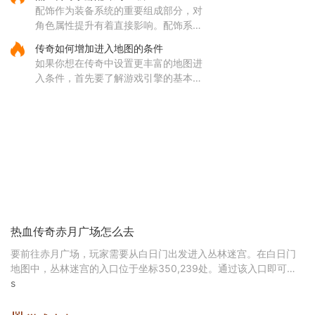
能，让你能够通过施法将死去的生灵转
配饰作为装备系统的重要组成部分，对
化为强大的骷髅伙伴。当你学
角色属性提升有着直接影响。配饰系统
涵盖手镯、戒指、项链等多个部位，每
传奇如何增加进入地图的条件
个部位都有其独特的属性加成，需要根
如果你想在传奇中设置更丰富的地图进
据职业特性进行合理搭配。配
入条件，首先要了解游戏引擎的基本操
作，比如使用NexusEngine和MaNGOS
这类工具可以为地图自定义地形、NPC
位置和互动逻辑。通过修改游戏脚本和
配置
热血传奇赤月广场怎么去
要前往赤月广场，玩家需要从白日门出发进入丛林迷宫。在白日门
地图中，丛林迷宫的入口位于坐标350,239处。通过该入口即可正
式进入赤月地区，开启后续的探索路线。整个过程需要按
s