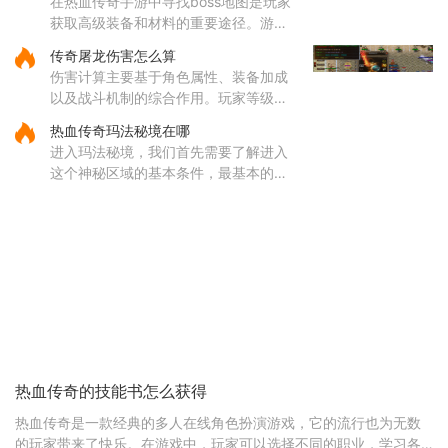
在热血传奇手游中寻找boss地图是玩家
这些地方的怪物刷新频率较高
获取高级装备和材料的重要途径。游戏
中的boss分布在多个特定地图区域，主
传奇屠龙伤害怎么算
要包括矿洞、沃玛寺庙、祖玛寺庙、石
伤害计算主要基于角色属性、装备加成
墓等地。矿洞分为不同层次，每层
以及战斗机制的综合作用。玩家等级和
主属性（如力量、智力等）直接影响基
热血传奇玛法秘境在哪
础攻击力和技能伤害，提升等级和增加
进入玛法秘境，我们首先需要了解进入
主属性点是提高伤害的基础途
这个神秘区域的基本条件，最基本的就
是咱们的等级必须达到六十五级，没有
这个等级是连门都找不到的。除了等级
要求，还有一个特别重要的东
热血传奇的技能书怎么获得
热血传奇是一款经典的多人在线角色扮演游戏，它的流行也为无数
的玩家带来了快乐。在游戏中，玩家可以选择不同的职业，学习各