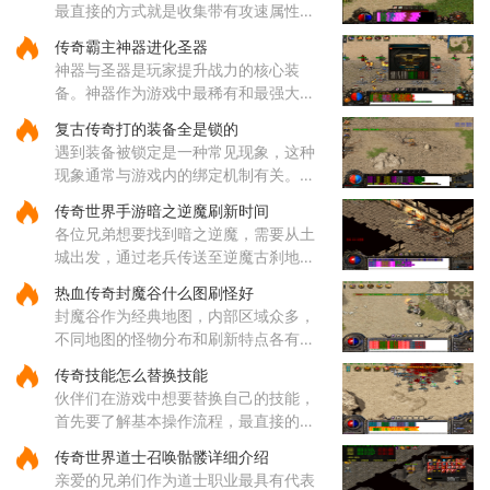
最直接的方式就是收集带有攻速属性的
装备哦，咱们常见的攻速装备包括了狂
传奇霸主神器进化圣器
风套装里的戒指和项链，只需要一枚狂
神器与圣器是玩家提升战力的核心装
风戒指就能给你增加一点攻击
备。神器作为游戏中最稀有和最强大的
装备之一，拥有远超其他装备的属性，
复古传奇打的装备全是锁的
每种神器都具备独特的技能和被动效
遇到装备被锁定是一种常见现象，这种
果。玩家收集一定数量的神器后，
现象通常与游戏内的绑定机制有关。部
分装备在获取后会自动绑定到角色身
传奇世界手游暗之逆魔刷新时间
上，这种绑定状态会限制装备的交易和
各位兄弟想要找到暗之逆魔，需要从土
丢弃功能。装备锁定是游戏设计
城出发，通过老兵传送至逆魔古刹地
点，然后到达四层，穿越逆魔阵。在逆
热血传奇封魔谷什么图刷怪好
魔阵中，咱们需要先进入右边的门，然
封魔谷作为经典地图，内部区域众多，
后按照逆时针方向前进，最终将
不同地图的怪物分布和刷新特点各有差
异，适合不同类型的玩家需求。从综合
传奇技能怎么替换技能
角度来看，纵横道作为一个枢纽性质的
伙伴们在游戏中想要替换自己的技能，
区域，连接着多个重要地点，
首先要了解基本操作流程，最直接的方
式就是打开角色技能栏，在各个技能图
传奇世界道士召唤骷髅详细介绍
标上通过拖拽操作来调整它们的位置顺
亲爱的兄弟们作为道士职业最具有代表
序。这样的调整能够帮助哥哥