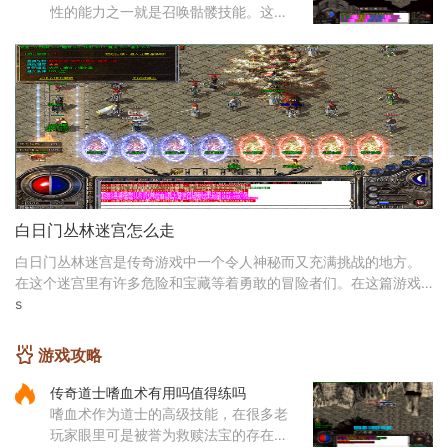
性的能力之一就是召唤骷髅技能。这个
源自道教文化中生死轮回传说的独特技
能，让你能够通过施法将死去的生灵转
化为强大的骷髅伙伴。当你学
白日门丛林迷宫怎么走
白日门丛林迷宫是传奇游戏中一个令人神秘而又充满挑战的地方。
在这个迷宫里有许多危险和宝藏等着勇敢的冒险者们。在这篇游戏
攻略中，我将为您介绍白日门丛林迷宫的主要地点和
s
游戏攻略
传奇道士嗜血术有用吗值得练吗
嗜血术作为道士的高级技能，在很多老
玩家眼里可是被誉为救赎法宝的存在。