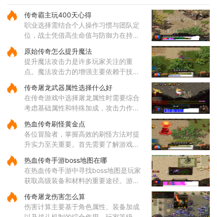
这个技能不仅伤害可观，还带有独特的
吸血效果，能够在攻击敌人的同时为自
传奇霸主玩400天心得
身恢复体力，大大提升了道士
职业选择需结合个人操作习惯与团队定
位，战士凭借高生命值与防御力在持久
战中表现出色，法师的远程法术输出具
原始传奇怎么提升魔法
备高爆发特性，道士的召唤兽在继承元
提升魔法攻击力是许多玩家关注的重
婴属性后能显著提升战斗效率
点。魔法攻击力的增强主要依赖于技能
的选择与升级。对于法师角色而言，雷
传奇屠龙武器属性选择什么好
电术是一个核心输出技能，能够对远距
在传奇游戏中选择屠龙属性时需要综合
离目标造成高额伤害，因此在技
考虑基础属性和特殊加成，攻击力作为
直接影响伤害输出的核心属性值得优先
热血传奇刷怪黄金点
关注，它能有效提升玩家对战各类敌人
各位冒险者，掌握高效的刷怪方法对提
的效率。屠龙武器普遍具备较
升实力至关重要。首先需要了解游戏中
的热门刷怪区域。沃玛寺庙和石墓阵等
热血传奇手游boss地图在哪
地是经验丰富的玩家经常光顾的场所，
在热血传奇手游中寻找boss地图是玩家
这些地方的怪物刷新频率较高
获取高级装备和材料的重要途径。游戏
中的boss分布在多个特定地图区域，主
传奇屠龙伤害怎么算
要包括矿洞、沃玛寺庙、祖玛寺庙、石
伤害计算主要基于角色属性、装备加成
墓等地。矿洞分为不同层次，每层
以及战斗机制的综合作用。玩家等级和