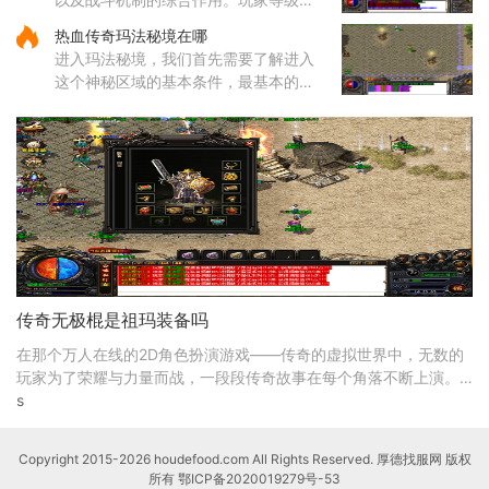
主属性（如力量、智力等）直接影响基
热血传奇玛法秘境在哪
础攻击力和技能伤害，提升等级和增加
进入玛法秘境，我们首先需要了解进入
主属性点是提高伤害的基础途
这个神秘区域的基本条件，最基本的就
是咱们的等级必须达到六十五级，没有
这个等级是连门都找不到的。除了等级
要求，还有一个特别重要的东
传奇无极棍是祖玛装备吗
在那个万人在线的2D角色扮演游戏——传奇的虚拟世界中，无数的
玩家为了荣耀与力量而战，一段段传奇故事在每个角落不断上演。
在众多装备中，有这么一件令玩家们梦寐以求的神器—
s
Copyright 2015-2026 houdefood.com All Rights Reserved. 厚德找服网 版权
所有
鄂ICP备2020019279号-53