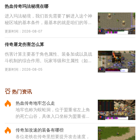
热血传奇玛法秘境在哪
进入玛法秘境，我们首先需要了解进入这个神
秘区域的基本条件，最基本的就是咱们的等级
必须达到六十五级，没有这个等级是连门都找
更新时间：2026-08-07
不到的。除了等级要求，还有一个特别重要的
东
传奇屠龙伤害怎么算
伤害计算主要基于角色属性、装备加成以及战
斗机制的综合作用。玩家等级和主属性（如力
量、智力等）直接影响基础攻击力和技能伤
更新时间：2026-08-05
害，提升等级和增加主属性点是提高伤害的基
础途
热门资讯
热血传奇地牢怎么走
地牢也称为蜈蚣洞，位于盟重省左上角
的死亡山谷，具体入口坐标为盟重省的
140，90位置。通过该入口进入后，玩
家会直接来到地牢一层东，这里是蜈蚣
传奇加攻速的装备有哪些
洞地图的起始区域。地牢内部的路
各位老铁在传奇里想要提升攻击速度，