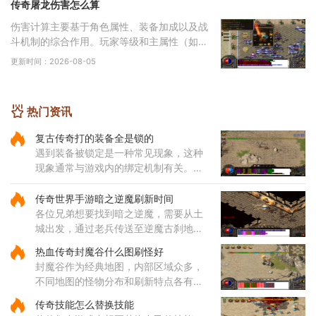
传奇屠龙伤害怎么算
伤害计算主要基于角色属性、装备加成以及战
斗机制的综合作用。玩家等级和主属性（如力
量、智力等）直接影响基础攻击力和技能伤
更新时间：2026-08-05
害，提升等级和增加主属性点是提高伤害的基
础途
热门资讯
复古传奇打的装备全是锁的
遇到装备被锁定是一种常见现象，这种
现象通常与游戏内的绑定机制有关。部
分装备在获取后会自动绑定到角色身
上，这种绑定状态会限制装备的交易和
传奇世界手游暗之逆魔刷新时间
丢弃功能。装备锁定是游戏设计
各位兄弟想要找到暗之逆魔，需要从土
城出发，通过老兵传送至逆魔古刹地
点，然后到达四层，穿越逆魔阵。在逆
热血传奇封魔谷什么图刷怪好
魔阵中，咱们需要先进入右边的门，然
封魔谷作为经典地图，内部区域众多，
后按照逆时针方向前进，最终将
不同地图的怪物分布和刷新特点各有差
异，适合不同类型的玩家需求。从综合
传奇技能怎么替换技能
角度来看，纵横道作为一个枢纽性质的