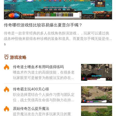
传奇哪些游戏怪比较容易爆出夏普尔手镯？
传奇是一款非常经典的多人在线角色扮演游戏，，玩家可以通过挑
战各种怪物来获得各种珍稀的装备和道具。而夏普尔手镯无疑是传
奇中非常稀有且受玩家追捧的一件装备。夏普尔手镯是非常稀有的
s
一种装备，它有着非常高的属性加成，能够帮助玩家更加轻松地战
胜强大的
游戏攻略
传奇道士嗜血术有用吗值得练吗
嗜血术作为道士的高级技能，在很多老
玩家眼里可是被誉为救赎法宝的存在。
这个技能不仅伤害可观，还带有独特的
吸血效果，能够在攻击敌人的同时为自
传奇霸主玩400天心得
身恢复体力，大大提升了道士
职业选择需结合个人操作习惯与团队定
位，战士凭借高生命值与防御力在持久
战中表现出色，法师的远程法术输出具
原始传奇怎么提升魔法
备高爆发特性，道士的召唤兽在继承元
提升魔法攻击力是许多玩家关注的重