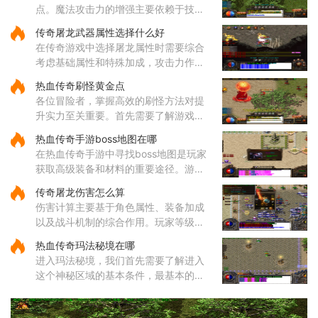
婴属性后能显著提升战斗效率
点。魔法攻击力的增强主要依赖于技能
的选择与升级。对于法师角色而言，雷
传奇屠龙武器属性选择什么好
电术是一个核心输出技能，能够对远距
在传奇游戏中选择屠龙属性时需要综合
离目标造成高额伤害，因此在技
考虑基础属性和特殊加成，攻击力作为
直接影响伤害输出的核心属性值得优先
热血传奇刷怪黄金点
关注，它能有效提升玩家对战各类敌人
各位冒险者，掌握高效的刷怪方法对提
的效率。屠龙武器普遍具备较
升实力至关重要。首先需要了解游戏中
的热门刷怪区域。沃玛寺庙和石墓阵等
热血传奇手游boss地图在哪
地是经验丰富的玩家经常光顾的场所，
在热血传奇手游中寻找boss地图是玩家
这些地方的怪物刷新频率较高
获取高级装备和材料的重要途径。游戏
中的boss分布在多个特定地图区域，主
传奇屠龙伤害怎么算
要包括矿洞、沃玛寺庙、祖玛寺庙、石
伤害计算主要基于角色属性、装备加成
墓等地。矿洞分为不同层次，每层
以及战斗机制的综合作用。玩家等级和
主属性（如力量、智力等）直接影响基
热血传奇玛法秘境在哪
础攻击力和技能伤害，提升等级和增加
进入玛法秘境，我们首先需要了解进入
主属性点是提高伤害的基础途
这个神秘区域的基本条件，最基本的就
是咱们的等级必须达到六十五级，没有
这个等级是连门都找不到的。除了等级