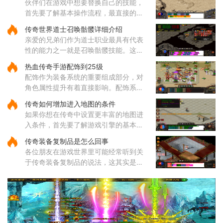
伙伴们在游戏中想要替换自己的技能，
区域，连接着多个重要地点，
首先要了解基本操作流程，最直接的方
式就是打开角色技能栏，在各个技能图
传奇世界道士召唤骷髅详细介绍
标上通过拖拽操作来调整它们的位置顺
亲爱的兄弟们作为道士职业最具有代表
序。这样的调整能够帮助哥哥
性的能力之一就是召唤骷髅技能。这个
源自道教文化中生死轮回传说的独特技
热血传奇手游配饰到25级
能，让你能够通过施法将死去的生灵转
配饰作为装备系统的重要组成部分，对
化为强大的骷髅伙伴。当你学
角色属性提升有着直接影响。配饰系统
涵盖手镯、戒指、项链等多个部位，每
传奇如何增加进入地图的条件
个部位都有其独特的属性加成，需要根
如果你想在传奇中设置更丰富的地图进
据职业特性进行合理搭配。配
入条件，首先要了解游戏引擎的基本操
作，比如使用NexusEngine和MaNGOS
传奇装备复制品是怎么回事
这类工具可以为地图自定义地形、NPC
各位朋友在游戏世界里可能经常听到关
位置和互动逻辑。通过修改游戏脚本和
于传奇装备复制品的说法，这其实是游
配置
戏里一种不太正常的装备获取方式。有
些小伙伴可能会通过外部工具或者程
序，把游戏里原本就有的装备进