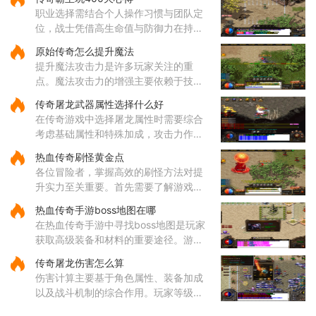
吸血效果，能够在攻击敌人的同时为自
职业选择需结合个人操作习惯与团队定
身恢复体力，大大提升了道士
位，战士凭借高生命值与防御力在持久
战中表现出色，法师的远程法术输出具
原始传奇怎么提升魔法
备高爆发特性，道士的召唤兽在继承元
提升魔法攻击力是许多玩家关注的重
婴属性后能显著提升战斗效率
点。魔法攻击力的增强主要依赖于技能
的选择与升级。对于法师角色而言，雷
传奇屠龙武器属性选择什么好
电术是一个核心输出技能，能够对远距
在传奇游戏中选择屠龙属性时需要综合
离目标造成高额伤害，因此在技
考虑基础属性和特殊加成，攻击力作为
直接影响伤害输出的核心属性值得优先
热血传奇刷怪黄金点
关注，它能有效提升玩家对战各类敌人
各位冒险者，掌握高效的刷怪方法对提
的效率。屠龙武器普遍具备较
升实力至关重要。首先需要了解游戏中
的热门刷怪区域。沃玛寺庙和石墓阵等
热血传奇手游boss地图在哪
地是经验丰富的玩家经常光顾的场所，
在热血传奇手游中寻找boss地图是玩家
这些地方的怪物刷新频率较高
获取高级装备和材料的重要途径。游戏
中的boss分布在多个特定地图区域，主
传奇屠龙伤害怎么算
要包括矿洞、沃玛寺庙、祖玛寺庙、石
伤害计算主要基于角色属性、装备加成
墓等地。矿洞分为不同层次，每层
以及战斗机制的综合作用。玩家等级和
主属性（如力量、智力等）直接影响基