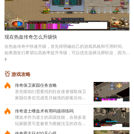
现在热血传奇怎么升级快
在热血传奇中快速升级，首先得明确自己的游戏风格和可用时间。
如果朋友们希望以高效率提升等级，可以优先选择法师职业，因为
法师在前期拥有较强的清怪能力。对于那些时间有限
s
游戏攻略
传奇保卫家园任务攻略
首先呢咱们需要找到狂欢使者领取保卫
家园任务在完成苍月秘境的探索后你会
再次见到这位使者然后就能进入封魔谷
了在霸者大厅里要清理掉指定数量的怪
传奇道士嗜血术有用吗值得练吗
物才能继续前进哦这个过程看
嗜血术作为道士的高级技能，在很多老
玩家眼里可是被誉为救赎法宝的存在。
这个技能不仅伤害可观，还带有独特的
传奇霸主玩400天心得