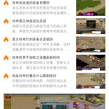
传奇加攻速的装备有哪些
家会直接来到地牢一层东，这里是蜈蚣
各位老铁在传奇里想要提升攻击速度，
洞地图的起始区域。地牢内部的路
最直接的方式就是收集带有攻速属性的
装备哦，咱们常见的攻速装备包括了狂
传奇霸主神器进化圣器
风套装里的戒指和项链，只需要一枚狂
神器与圣器是玩家提升战力的核心装
风戒指就能给你增加一点攻击
备。神器作为游戏中最稀有和最强大的
装备之一，拥有远超其他装备的属性，
复古传奇打的装备全是锁的
每种神器都具备独特的技能和被动效
遇到装备被锁定是一种常见现象，这种
果。玩家收集一定数量的神器后，
现象通常与游戏内的绑定机制有关。部
分装备在获取后会自动绑定到角色身
传奇世界手游暗之逆魔刷新时间
上，这种绑定状态会限制装备的交易和
各位兄弟想要找到暗之逆魔，需要从土
丢弃功能。装备锁定是游戏设计
城出发，通过老兵传送至逆魔古刹地
点，然后到达四层，穿越逆魔阵。在逆
热血传奇封魔谷什么图刷怪好
魔阵中，咱们需要先进入右边的门，然
封魔谷作为经典地图，内部区域众多，
后按照逆时针方向前进，最终将
不同地图的怪物分布和刷新特点各有差
异，适合不同类型的玩家需求。从综合
角度来看，纵横道作为一个枢纽性质的
区域，连接着多个重要地点，