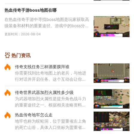
害，提升等级和增加主属性点是提高伤害的基
础途
热血传奇手游boss地图在哪
在热血传奇手游中寻找boss地图是玩家获取高
级装备和材料的重要途径。游戏中的boss分布
在多个特定地图区域，主要包括矿洞、沃玛寺
更新时间：2026-08-04
庙、祖玛寺庙、石墓等地。矿洞分为不同层
次，每层
热门资讯
传奇支线任务三杯酒要膜拜谁
你需要找到比奇地图上的老兵，与他进
行对话并开启任务。这个互动会让你了
解任务的基本要求，并根据提示继续下
一步行动。与引路使者对话后，就会明
传奇世界武器加烈火属性多少级
确得知需要完成膜拜动作的对
为武器增加烈火属性是提升角色战斗力
的重要途径之一。根据相关攻略资料显
示，烈火技能的获取与角色等级密切相
热血传奇地牢怎么走
关，通常需要玩家先将角色等级提升到
地牢也称为蜈蚣洞，位于盟重省左上角
足够高度。技能的威力与等级
的死亡山谷，具体入口坐标为盟重省的
140，90位置。通过该入口进入后，玩