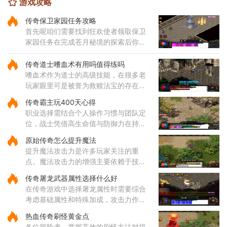
游戏攻略
传奇保卫家园任务攻略
首先呢咱们需要找到狂欢使者领取保卫
家园任务在完成苍月秘境的探索后你会
再次见到这位使者然后就能进入封魔谷
了在霸者大厅里要清理掉指定数量的怪
传奇道士嗜血术有用吗值得练吗
物才能继续前进哦这个过程看
嗜血术作为道士的高级技能，在很多老
玩家眼里可是被誉为救赎法宝的存在。
这个技能不仅伤害可观，还带有独特的
传奇霸主玩400天心得
吸血效果，能够在攻击敌人的同时为自
职业选择需结合个人操作习惯与团队定
身恢复体力，大大提升了道士
位，战士凭借高生命值与防御力在持久
战中表现出色，法师的远程法术输出具
原始传奇怎么提升魔法
备高爆发特性，道士的召唤兽在继承元
提升魔法攻击力是许多玩家关注的重
婴属性后能显著提升战斗效率
点。魔法攻击力的增强主要依赖于技能
的选择与升级。对于法师角色而言，雷
传奇屠龙武器属性选择什么好
电术是一个核心输出技能，能够对远距
在传奇游戏中选择屠龙属性时需要综合
离目标造成高额伤害，因此在技
考虑基础属性和特殊加成，攻击力作为
直接影响伤害输出的核心属性值得优先
热血传奇刷怪黄金点
关注，它能有效提升玩家对战各类敌人
各位冒险者，掌握高效的刷怪方法对提