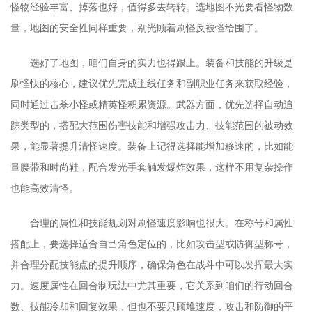
怪物经验丰富、掉落也好，值得多去转转。选地图不光要看怪物数
量，地图的安全性同样重要，别光顾着刷怪反被怪给围了。
选好了地图，咱们自身的实力也得跟上。装备和技能的升级是
刷怪快的核心，建议优先完成主线任务和副职业任务来获取经验，
同时通过击杀小怪或精英怪积累资源。武器方面，优先选择自动追
踪类型的，搭配大范围伤害技能和增强攻击力、技能范围的被动效
果，能显著提升清怪速度。装备上记得选择能增加移速的，比如能
量腰带和时尚鞋，配合发光手套触发爆炸效果，这样不用复杂操作
也能高效清怪。
合理的属性和技能规划对刷怪速度影响也很大。在称号和属性
搭配上，要选择适合自己角色定位的，比如攻击型或防御型称号，
并合理分配技能点的提升顺序，确保角色在战斗中可以发挥最大实
力。速度属性在回合制玩法中尤其重要，它关系到咱们的行动回合
数、技能冷却和回复效果，但也不要只顾堆速度，攻击和防御的平