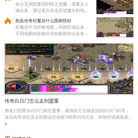
上，这种绑定状态会限制装备的交易和
各位兄弟想要找到暗之逆魔，需要从土
丢弃功能。装备锁定是游戏设计
城出发，通过老兵传送至逆魔古刹地
点，然后到达四层，穿越逆魔阵。在逆
热血传奇封魔谷什么图刷怪好
魔阵中，咱们需要先进入右边的门，然
封魔谷作为经典地图，内部区域众多，
后按照逆时针方向前进，最终将
不同地图的怪物分布和刷新特点各有差
异，适合不同类型的玩家需求。从综合
角度来看，纵横道作为一个枢纽性质的
区域，连接着多个重要地点，
传奇白日门怎么走到盟重
朋友们想要从白日门前往盟重，最快的方法就是找到白日门向导，
这位向导就在安全区附近的坐标186和300左右，和他对话就能直接
传送到比奇城的主城区。从比奇城前往盟重的方法就比
s