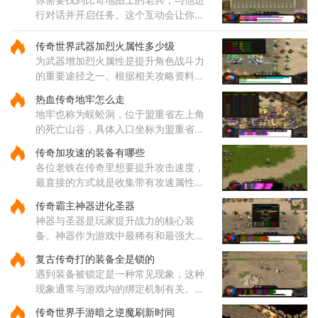
行对话并开启任务。这个互动会让你了
解任务的基本要求，并根据提示继续下
一步行动。与引路使者对话后，就会明
传奇世界武器加烈火属性多少级
确得知需要完成膜拜动作的对
为武器增加烈火属性是提升角色战斗力
的重要途径之一。根据相关攻略资料显
示，烈火技能的获取与角色等级密切相
热血传奇地牢怎么走
关，通常需要玩家先将角色等级提升到
地牢也称为蜈蚣洞，位于盟重省左上角
足够高度。技能的威力与等级
的死亡山谷，具体入口坐标为盟重省的
140，90位置。通过该入口进入后，玩
传奇加攻速的装备有哪些
家会直接来到地牢一层东，这里是蜈蚣
各位老铁在传奇里想要提升攻击速度，
洞地图的起始区域。地牢内部的路
最直接的方式就是收集带有攻速属性的
装备哦，咱们常见的攻速装备包括了狂
传奇霸主神器进化圣器
风套装里的戒指和项链，只需要一枚狂
神器与圣器是玩家提升战力的核心装
风戒指就能给你增加一点攻击
备。神器作为游戏中最稀有和最强大的
装备之一，拥有远超其他装备的属性，
复古传奇打的装备全是锁的
每种神器都具备独特的技能和被动效
遇到装备被锁定是一种常见现象，这种
果。玩家收集一定数量的神器后，
现象通常与游戏内的绑定机制有关。部
分装备在获取后会自动绑定到角色身
传奇世界手游暗之逆魔刷新时间