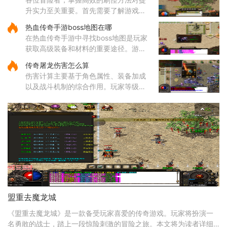
的效率。屠龙武器普遍具备较
升实力至关重要。首先需要了解游戏中
的热门刷怪区域。沃玛寺庙和石墓阵等
热血传奇手游boss地图在哪
地是经验丰富的玩家经常光顾的场所，
在热血传奇手游中寻找boss地图是玩家
这些地方的怪物刷新频率较高
获取高级装备和材料的重要途径。游戏
中的boss分布在多个特定地图区域，主
传奇屠龙伤害怎么算
要包括矿洞、沃玛寺庙、祖玛寺庙、石
伤害计算主要基于角色属性、装备加成
墓等地。矿洞分为不同层次，每层
以及战斗机制的综合作用。玩家等级和
主属性（如力量、智力等）直接影响基
础攻击力和技能伤害，提升等级和增加
主属性点是提高伤害的基础途
盟重去魔龙城
《盟重去魔龙城》是一款备受玩家喜爱的传奇游戏。玩家将扮演一
名勇敢的战士，踏上一段惊险刺激的冒险之旅。本文将为读者详细