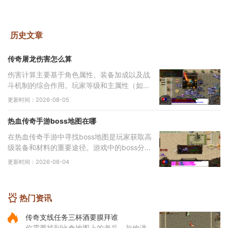
历史文章
传奇屠龙伤害怎么算
伤害计算主要基于角色属性、装备加成以及战
斗机制的综合作用。玩家等级和主属性（如力
量、智力等）直接影响基础攻击力和技能伤
更新时间：2026-08-05
害，提升等级和增加主属性点是提高伤害的基
础途
热血传奇手游boss地图在哪
在热血传奇手游中寻找boss地图是玩家获取高
级装备和材料的重要途径。游戏中的boss分布
在多个特定地图区域，主要包括矿洞、沃玛寺
更新时间：2026-08-04
庙、祖玛寺庙、石墓等地。矿洞分为不同层
次，每层
热门资讯
传奇支线任务三杯酒要膜拜谁
你需要找到比奇地图上的老兵，与他进