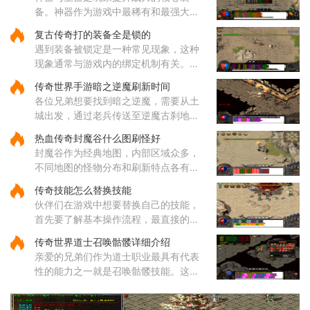
风戒指就能给你增加一点攻击
备。神器作为游戏中最稀有和最强大的
装备之一，拥有远超其他装备的属性，
复古传奇打的装备全是锁的
每种神器都具备独特的技能和被动效
遇到装备被锁定是一种常见现象，这种
果。玩家收集一定数量的神器后，
现象通常与游戏内的绑定机制有关。部
分装备在获取后会自动绑定到角色身
传奇世界手游暗之逆魔刷新时间
上，这种绑定状态会限制装备的交易和
各位兄弟想要找到暗之逆魔，需要从土
丢弃功能。装备锁定是游戏设计
城出发，通过老兵传送至逆魔古刹地
点，然后到达四层，穿越逆魔阵。在逆
热血传奇封魔谷什么图刷怪好
魔阵中，咱们需要先进入右边的门，然
封魔谷作为经典地图，内部区域众多，
后按照逆时针方向前进，最终将
不同地图的怪物分布和刷新特点各有差
异，适合不同类型的玩家需求。从综合
传奇技能怎么替换技能
角度来看，纵横道作为一个枢纽性质的
伙伴们在游戏中想要替换自己的技能，
区域，连接着多个重要地点，
首先要了解基本操作流程，最直接的方
式就是打开角色技能栏，在各个技能图
传奇世界道士召唤骷髅详细介绍
标上通过拖拽操作来调整它们的位置顺
亲爱的兄弟们作为道士职业最具有代表
序。这样的调整能够帮助哥哥
性的能力之一就是召唤骷髅技能。这个
源自道教文化中生死轮回传说的独特技
能，让你能够通过施法将死去的生灵转