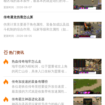
秘区域的基本条件，最基本的就是咱们的等级
必须达到六十五级，没有这个等级是连门都找
更新时间：2026-08-07
不到的。除了等级要求，还有一个特别重要的
东
传奇屠龙伤害怎么算
伤害计算主要基于角色属性、装备加成以及战
斗机制的综合作用。玩家等级和主属性（如力
量、智力等）直接影响基础攻击力和技能伤
更新时间：2026-08-05
害，提升等级和增加主属性点是提高伤害的基
础途
热门资讯
热血传奇地牢怎么走
地牢也称为蜈蚣洞，位于盟重省左上角
的死亡山谷，具体入口坐标为盟重省的
140，90位置。通过该入口进入后，玩
家会直接来到地牢一层东，这里是蜈蚣
传奇加攻速的装备有哪些
洞地图的起始区域。地牢内部的路
各位老铁在传奇里想要提升攻击速度，
最直接的方式就是收集带有攻速属性的
装备哦，咱们常见的攻速装备包括了狂
传奇霸主神器进化圣器
风套装里的戒指和项链，只需要一枚狂
神器与圣器是玩家提升战力的核心装