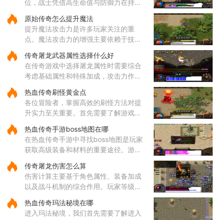
位，战士凭借高生命值与防御力在持久
战中表现出色，法师的远程法术输出具
原始传奇怎么提升魔法
备高爆发特性，道士的召唤兽在继承元
提升魔法攻击力是许多玩家关注的重
婴属性后能显著提升战斗效率
点。魔法攻击力的增强主要依赖于技能
的选择与升级。对于法师角色而言，雷
传奇屠龙武器属性选择什么好
电术是一个核心输出技能，能够对远距
在传奇游戏中选择屠龙属性时需要综合
离目标造成高额伤害，因此在技
考虑基础属性和特殊加成，攻击力作为
直接影响伤害输出的核心属性值得优先
热血传奇刷怪黄金点
关注，它能有效提升玩家对战各类敌人
各位冒险者，掌握高效的刷怪方法对提
的效率。屠龙武器普遍具备较
升实力至关重要。首先需要了解游戏中
的热门刷怪区域。沃玛寺庙和石墓阵等
热血传奇手游boss地图在哪
地是经验丰富的玩家经常光顾的场所，
在热血传奇手游中寻找boss地图是玩家
这些地方的怪物刷新频率较高
获取高级装备和材料的重要途径。游戏
中的boss分布在多个特定地图区域，主
传奇屠龙伤害怎么算
要包括矿洞、沃玛寺庙、祖玛寺庙、石
伤害计算主要基于角色属性、装备加成
墓等地。矿洞分为不同层次，每层
以及战斗机制的综合作用。玩家等级和
主属性（如力量、智力等）直接影响基
热血传奇玛法秘境在哪
础攻击力和技能伤害，提升等级和增加
进入玛法秘境，我们首先需要了解进入
主属性点是提高伤害的基础途