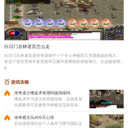
化为强大的骷髅伙伴。当你学
白日门丛林迷宫怎么走
白日门丛林迷宫是传奇游戏中一个令人神秘而又充满挑战的地方。
在这个迷宫里有许多危险和宝藏等着勇敢的冒险者们。在这篇游戏
攻略中，我将为您介绍白日门丛林迷宫的主要地点和
s
游戏攻略
传奇道士嗜血术有用吗值得练吗
嗜血术作为道士的高级技能，在很多老
玩家眼里可是被誉为救赎法宝的存在。
这个技能不仅伤害可观，还带有独特的
吸血效果，能够在攻击敌人的同时为自
传奇霸主玩400天心得
身恢复体力，大大提升了道士
职业选择需结合个人操作习惯与团队定