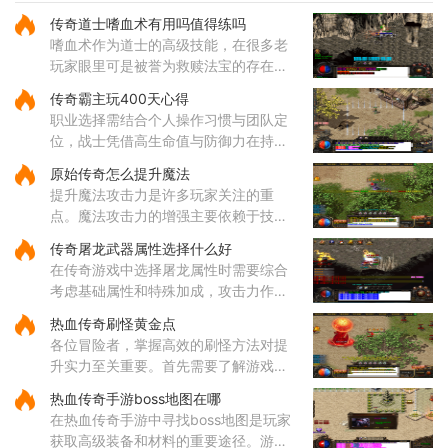
再次见到这位使者然后就能进入封魔谷
了在霸者大厅里要清理掉指定数量的怪
传奇道士嗜血术有用吗值得练吗
物才能继续前进哦这个过程看
嗜血术作为道士的高级技能，在很多老
玩家眼里可是被誉为救赎法宝的存在。
这个技能不仅伤害可观，还带有独特的
传奇霸主玩400天心得
吸血效果，能够在攻击敌人的同时为自
职业选择需结合个人操作习惯与团队定
身恢复体力，大大提升了道士
位，战士凭借高生命值与防御力在持久
战中表现出色，法师的远程法术输出具
原始传奇怎么提升魔法
备高爆发特性，道士的召唤兽在继承元
提升魔法攻击力是许多玩家关注的重
婴属性后能显著提升战斗效率
点。魔法攻击力的增强主要依赖于技能
的选择与升级。对于法师角色而言，雷
传奇屠龙武器属性选择什么好
电术是一个核心输出技能，能够对远距
在传奇游戏中选择屠龙属性时需要综合
离目标造成高额伤害，因此在技
考虑基础属性和特殊加成，攻击力作为
直接影响伤害输出的核心属性值得优先
热血传奇刷怪黄金点
关注，它能有效提升玩家对战各类敌人
各位冒险者，掌握高效的刷怪方法对提
的效率。屠龙武器普遍具备较
升实力至关重要。首先需要了解游戏中
的热门刷怪区域。沃玛寺庙和石墓阵等
热血传奇手游boss地图在哪
地是经验丰富的玩家经常光顾的场所，
在热血传奇手游中寻找boss地图是玩家
这些地方的怪物刷新频率较高
获取高级装备和材料的重要途径。游戏