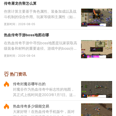
传奇屠龙伤害怎么算
伤害计算主要基于角色属性、装备加成以及战
斗机制的综合作用。玩家等级和主属性（如力
量、智力等）直接影响基础攻击力和技能伤
更新时间：2026-08-05
害，提升等级和增加主属性点是提高伤害的基
础途
热血传奇手游boss地图在哪
在热血传奇手游中寻找boss地图是玩家获取高
级装备和材料的重要途径。游戏中的boss分布
在多个特定地图区域，主要包括矿洞、沃玛寺
更新时间：2026-08-04
庙、祖玛寺庙、石墓等地。矿洞分为不同层
次，每层
热门资讯
传奇封魔谷哪年出的
封魔谷作为热血传奇中标志性的地图，
其正式上线时间是2003年1月1日。这一
更新在传奇游戏发展历程中具有里程碑
意义，不仅增添了全新的探索区域，更
热血传奇多少级能交易
引入了独特的怪物种类与装备产
大家好呀！在热血传奇手机版中，面对