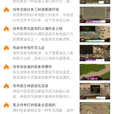
面交易是一种直接又省心的方式，能让
你和其他玩家自由交换物品，还不用像
传奇支线任务三杯酒要膜拜谁
交易行那样被扣手续费。要顺利进行这
你需要找到比奇地图上的老兵，与他进
种交易，你们需要确保交易的
行对话并开启任务。这个互动会让你了
解任务的基本要求，并根据提示继续下
传奇世界武器加烈火属性多少级
一步行动。与引路使者对话后，就会明
为武器增加烈火属性是提升角色战斗力
确得知需要完成膜拜动作的对
的重要途径之一。根据相关攻略资料显
示，烈火技能的获取与角色等级密切相
热血传奇地牢怎么走
关，通常需要玩家先将角色等级提升到
地牢也称为蜈蚣洞，位于盟重省左上角
足够高度。技能的威力与等级
的死亡山谷，具体入口坐标为盟重省的
140，90位置。通过该入口进入后，玩
传奇加攻速的装备有哪些
家会直接来到地牢一层东，这里是蜈蚣
各位老铁在传奇里想要提升攻击速度，
洞地图的起始区域。地牢内部的路
最直接的方式就是收集带有攻速属性的
装备哦，咱们常见的攻速装备包括了狂
传奇霸主神器进化圣器
风套装里的戒指和项链，只需要一枚狂
神器与圣器是玩家提升战力的核心装
风戒指就能给你增加一点攻击
备。神器作为游戏中最稀有和最强大的
装备之一，拥有远超其他装备的属性，
复古传奇打的装备全是锁的
每种神器都具备独特的技能和被动效
遇到装备被锁定是一种常见现象，这种
果。玩家收集一定数量的神器后，