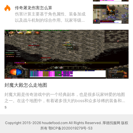
中的boss分布在多个特定地图区域，主
传奇屠龙伤害怎么算
要包括矿洞、沃玛寺庙、祖玛寺庙、石
伤害计算主要基于角色属性、装备加成
墓等地。矿洞分为不同层次，每层
以及战斗机制的综合作用。玩家等级和
主属性（如力量、智力等）直接影响基
础攻击力和技能伤害，提升等级和增加
主属性点是提高伤害的基础途
封魔大殿怎么走地图
封魔大殿是传奇游戏中的一个经典副本，也是很多玩家钟爱的地图
之一。在这个地图中，有着诸多强大的boss和众多珍稀的装备和道
具等待着玩家的探索。我将带大家详细介绍封魔大殿地
s
Copyright 2015-2026 houdefood.com All Rights Reserved. 厚德找服网 版权
所有
鄂ICP备2020019279号-53