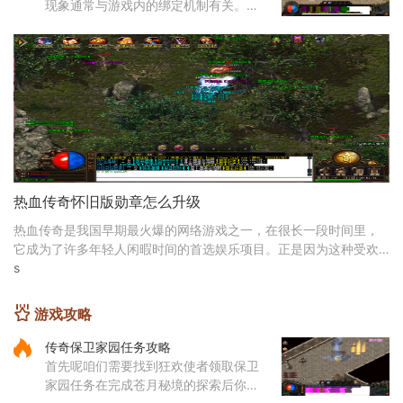
现象通常与游戏内的绑定机制有关。部
分装备在获取后会自动绑定到角色身
上，这种绑定状态会限制装备的交易和
丢弃功能。装备锁定是游戏设计
热血传奇怀旧版勋章怎么升级
热血传奇是我国早期最火爆的网络游戏之一，在很长一段时间里，
它成为了许多年轻人闲暇时间的首选娱乐项目。正是因为这种受欢
迎程度极高的原因，现在热血传奇已经有了多个版本
s
游戏攻略
传奇保卫家园任务攻略
首先呢咱们需要找到狂欢使者领取保卫
家园任务在完成苍月秘境的探索后你会